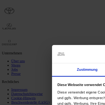
Unternehmen
Über uns
Shops
Zustimmung
Jobs
Presse
Rechtliches
Diese Webseite verwendet 
Impressum
Diese verwendet eigene Cooki
Datenschutzhinweise
und ggfs. Werbung entsprech
Cookie-Hinweis
Beschwerdestelle (LkSG)
und ggfs. Werbung. Ihre Einwi