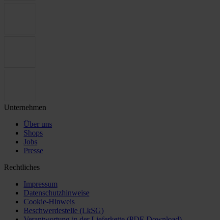
Unternehmen
Über uns
Shops
Jobs
Presse
Rechtliches
Impressum
Datenschutzhinweise
Cookie-Hinweis
Beschwerdestelle (LkSG)
Verantwortung in der Lieferkette (PDF-Download)