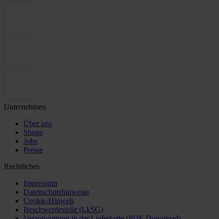
Unternehmen
Über uns
Shops
Jobs
Presse
Rechtliches
Impressum
Datenschutzhinweise
Cookie-Hinweis
Beschwerdestelle (LkSG)
Verantwortung in der Lieferkette (PDF-Download)