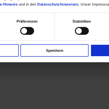
e-Hinweis
und in den
Datenschutzhinweisen
. Unser Impressu
Präferenzen
Statistiken
finden Sie Ihr passendes Toyota Fahrzeug.
Speichern
en eine Kontaktaufnahme? Sehr gerne! Teilen Sie uns einfach im Betre