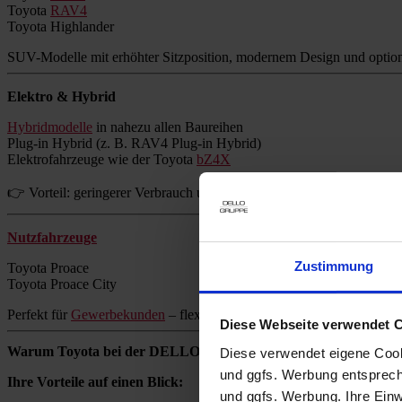
Toyota
RAV4
Toyota Highlander
SUV-Modelle mit erhöhter Sitzposition, modernem Design und option
Elektro & Hybrid
Hybridmodelle
in nahezu allen Baureihen
Plug-in Hybrid (z. B. RAV4 Plug-in Hybrid)
Elektrofahrzeuge wie der Toyota
bZ4X
👉 Vorteil: geringerer Verbrauch und reduzierte Emissionen ohne Re
Nutzfahrzeuge
Zustimmung
Toyota Proace
Toyota Proace City
Perfekt für
Gewerbekunden
– flexibel, zuverlässig und wirtschaftlich.
Diese Webseite verwendet 
Warum Toyota bei der DELLO GRUPPE kaufen?
Diese verwendet eigene Cooki
und ggfs. Werbung entsprech
Ihre Vorteile auf einen Blick:
und ggfs. Werbung. Ihre Einwi