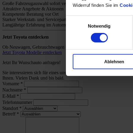
Große Fahrzeugauswahl sofort verfügbar
Widerruf finden Sie im
Cooki
Attraktive Angebote & Aktionen
Kompetente Beratung vor Ort
Einwilligungsauswahl
Starker Werkstatt- und Servicepartner
Langjährige Erfahrung im Automobilhandel
Notwendig
Jetzt Toyota entdecken
Ob Neuwagen, Gebrauchtwagen oder individuelles Angebot – bei uns 
Jetzt Toyota Modelle entdecken
Ablehnen
Jetzt Ihr Wunschauto anfragen!
Sie interessieren sich für eines unserer Toyota-Modelle und wünsch
Ihnen. Vielen Dank und bis bald.
Vorname
*
Nachname
*
E-Mail
*
Telefonnummer
Standort
*
Betreff
*