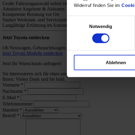
Große Fahrzeugauswahl sofort verfügbar
Widerruf finden Sie im
Cooki
Attraktive Angebote & Aktionen
Kompetente Beratung vor Ort
Einwilligungsauswahl
Starker Werkstatt- und Servicepartner
Langjährige Erfahrung im Automobilhandel
Notwendig
Jetzt Toyota entdecken
Ob Neuwagen, Gebrauchtwagen oder individuelles Angebot – bei uns 
Jetzt Toyota Modelle entdecken
Ablehnen
Jetzt Ihr Wunschauto anfragen!
Sie interessieren sich für eines unserer Toyota-Modelle und wünsch
Ihnen. Vielen Dank und bis bald.
Vorname
*
Nachname
*
E-Mail
*
Telefonnummer
Standort
*
Betreff
*