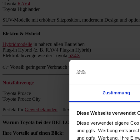
Toyota
RAV4
Toyota Highlander
SUV-Modelle mit erhöhter Sitzposition, modernem Design und option
Elektro & Hybrid
Hybridmodelle
in nahezu allen Baureihen
Plug-in Hybrid (z. B. RAV4 Plug-in Hybrid)
Elektrofahrzeuge wie der Toyota
bZ4X
👉 Vorteil: geringerer Verbrauch und reduzierte Emissionen ohne Re
Nutzfahrzeuge
Zustimmung
Toyota Proace
Toyota Proace City
Perfekt für
Gewerbekunden
– flexibel, zuverlässig und wirtschaftlich.
Diese Webseite verwendet 
Warum Toyota bei der DELLO GRUPPE kaufen?
Diese verwendet eigene Cooki
und ggfs. Werbung entsprech
Ihre Vorteile auf einen Blick:
und ggfs. Werbung. Ihre Einwi