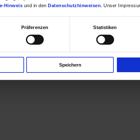
e-Hinweis
und in den
Datenschutzhinweisen
. Unser Impressu
Präferenzen
Statistiken
finden Sie Ihr passendes Toyota Fahrzeug.
Speichern
en eine Kontaktaufnahme? Sehr gerne! Teilen Sie uns einfach im Betre