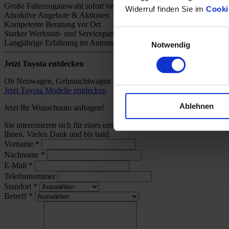
Große Fahrzeugauswahl sofort verfügbar
Widerruf finden Sie im
Cooki
Attraktive Angebote & Aktionen
Kompetente Beratung vor Ort
Einwilligungsauswahl
Starker Werkstatt- und Servicepartner
Langjährige Erfahrung im Automobilhandel
Notwendig
Jetzt Toyota entdecken
Ob Neuwagen, Gebrauchtwagen oder individuelles Angebot – bei uns 
Jetzt Toyota Modelle entdecken
Ablehnen
Jetzt Ihr Wunschauto anfragen!
Sie interessieren sich für eines unserer Toyota-Modelle und wünsch
Ihnen. Vielen Dank und bis bald.
Vorname
*
Nachname
*
E-Mail
*
Telefonnummer
Standort
*
Betreff
*