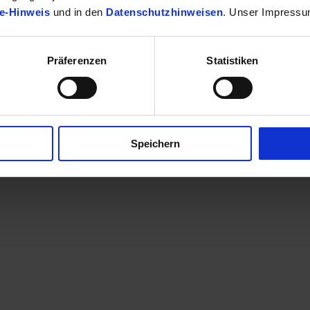
e-Hinweis
und in den
Datenschutzhinweisen
. Unser Impressu
Präferenzen
Statistiken
finden Sie Ihr passendes Toyota Fahrzeug.
Speichern
en eine Kontaktaufnahme? Sehr gerne! Teilen Sie uns einfach im Betre