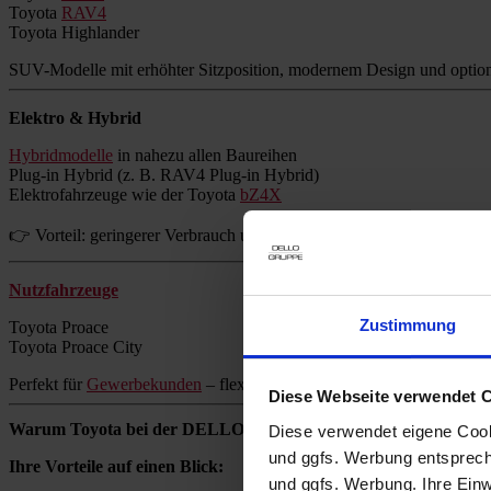
Toyota
RAV4
Toyota Highlander
SUV-Modelle mit erhöhter Sitzposition, modernem Design und option
Elektro & Hybrid
Hybridmodelle
in nahezu allen Baureihen
Plug-in Hybrid (z. B. RAV4 Plug-in Hybrid)
Elektrofahrzeuge wie der Toyota
bZ4X
👉 Vorteil: geringerer Verbrauch und reduzierte Emissionen ohne Re
Nutzfahrzeuge
Zustimmung
Toyota Proace
Toyota Proace City
Perfekt für
Gewerbekunden
– flexibel, zuverlässig und wirtschaftlich.
Diese Webseite verwendet 
Warum Toyota bei der DELLO GRUPPE kaufen?
Diese verwendet eigene Cooki
und ggfs. Werbung entsprech
Ihre Vorteile auf einen Blick:
und ggfs. Werbung. Ihre Einwi