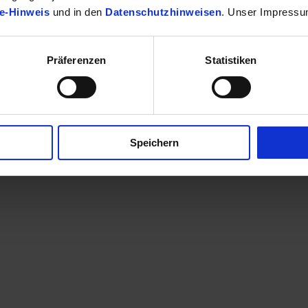
e-Hinweis
und in den
Datenschutzhinweisen
. Unser Impressu
Präferenzen
Statistiken
finden Sie Ihr passendes Toyota Fahrzeug.
Speichern
en eine Kontaktaufnahme? Sehr gerne! Teilen Sie uns einfach im Betre