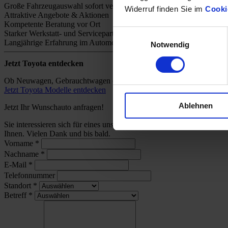
Große Fahrzeugauswahl sofort verfügbar
Widerruf finden Sie im
Cooki
Attraktive Angebote & Aktionen
Kompetente Beratung vor Ort
Einwilligungsauswahl
Starker Werkstatt- und Servicepartner
Langjährige Erfahrung im Automobilhandel
Notwendig
Jetzt Toyota entdecken
Ob Neuwagen, Gebrauchtwagen oder individuelles Angebot – bei uns 
Jetzt Toyota Modelle entdecken
Ablehnen
Jetzt Ihr Wunschauto anfragen!
Sie interessieren sich für eines unserer Toyota-Modelle und wünsch
Ihnen. Vielen Dank und bis bald.
Vorname
*
Nachname
*
E-Mail
*
Telefonnummer
Standort
*
Betreff
*