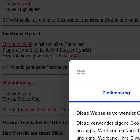
Toyota
RAV4
Toyota Highlander
SUV-Modelle mit erhöhter Sitzposition, modernem Design und option
Elektro & Hybrid
Hybridmodelle
in nahezu allen Baureihen
Plug-in Hybrid (z. B. RAV4 Plug-in Hybrid)
Elektrofahrzeuge wie der Toyota
bZ4X
👉 Vorteil: geringerer Verbrauch und reduzierte Emissionen ohne Re
Nutzfahrzeuge
Zustimmung
Toyota Proace
Toyota Proace City
Perfekt für
Gewerbekunden
– flexibel, zuverlässig und wirtschaftlich.
Diese Webseite verwendet 
Warum Toyota bei der DELLO GRUPPE kaufen?
Diese verwendet eigene Cooki
und ggfs. Werbung entsprech
Ihre Vorteile auf einen Blick:
und ggfs. Werbung. Ihre Einwi