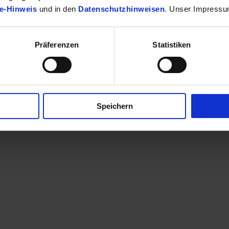
e-Hinweis
und in den
Datenschutzhinweisen
. Unser Impressu
Präferenzen
Statistiken
finden Sie Ihr passendes Toyota Fahrzeug.
Speichern
en eine Kontaktaufnahme? Sehr gerne! Teilen Sie uns einfach im Betre