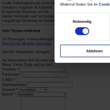
Große Fahrzeugauswahl sofort verfügbar
Widerruf finden Sie im
Cooki
Attraktive Angebote & Aktionen
Kompetente Beratung vor Ort
Einwilligungsauswahl
Starker Werkstatt- und Servicepartner
Langjährige Erfahrung im Automobilhandel
Notwendig
Jetzt Toyota entdecken
Ob Neuwagen, Gebrauchtwagen oder individuelles Angebot – bei uns 
Jetzt Toyota Modelle entdecken
Ablehnen
Jetzt Ihr Wunschauto anfragen!
Sie interessieren sich für eines unserer Toyota-Modelle und wünsch
Ihnen. Vielen Dank und bis bald.
Vorname
*
Nachname
*
E-Mail
*
Telefonnummer
Standort
*
Betreff
*