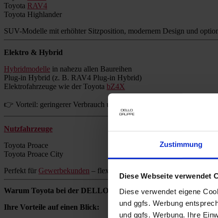
Toyota
RAV4
Toyota Highlander
SUV-Modelle mit erhöhter Sitzposition, modernem Design und option
Elektro & Hybrid
Hybridmodelle
in nahezu allen Baureihen
Plug-in Hybrid (z. B. RAV4 Plug-in Hybrid)
Elektrofahrzeuge wie der Toyota
bZ4X
👉 Vorteil: geringerer Verbrauch und reduzierte Emissionen ohne Re
Nutzfahrzeuge
Zustimmung
Toyota Proace
Toyota Proace City
Perfekt für
Gewerbekunden
– flexibel, zuverlässig und wirtschaftlich.
Diese Webseite verwendet 
Warum Toyota bei der DELLO GRUPPE kaufen?
Diese verwendet eigene Cooki
und ggfs. Werbung entsprech
Ihre Vorteile auf einen Blick:
und ggfs. Werbung. Ihre Einwi