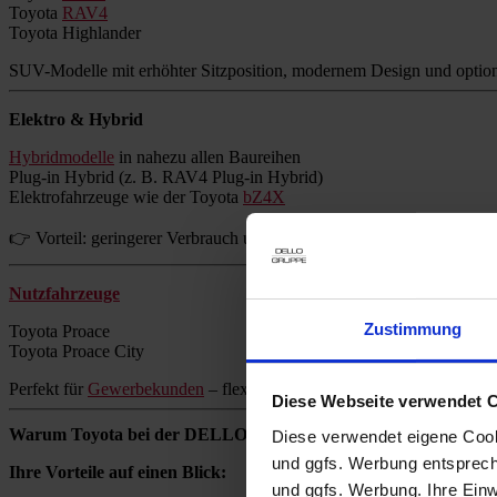
Toyota
RAV4
Toyota Highlander
SUV-Modelle mit erhöhter Sitzposition, modernem Design und option
Elektro & Hybrid
Hybridmodelle
in nahezu allen Baureihen
Plug-in Hybrid (z. B. RAV4 Plug-in Hybrid)
Elektrofahrzeuge wie der Toyota
bZ4X
👉 Vorteil: geringerer Verbrauch und reduzierte Emissionen ohne Re
Nutzfahrzeuge
Zustimmung
Toyota Proace
Toyota Proace City
Perfekt für
Gewerbekunden
– flexibel, zuverlässig und wirtschaftlich.
Diese Webseite verwendet 
Warum Toyota bei der DELLO GRUPPE kaufen?
Diese verwendet eigene Cooki
und ggfs. Werbung entsprech
Ihre Vorteile auf einen Blick:
und ggfs. Werbung. Ihre Einwi