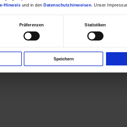
e-Hinweis
und in den
Datenschutzhinweisen
. Unser Impressu
Präferenzen
Statistiken
finden Sie Ihr passendes Toyota Fahrzeug.
Speichern
en eine Kontaktaufnahme? Sehr gerne! Teilen Sie uns einfach im Betre