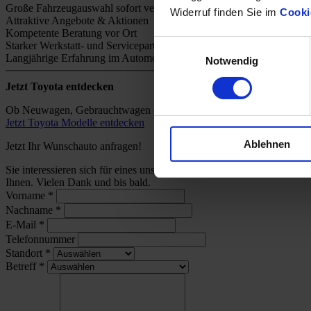
Große Fahrzeugauswahl sofort verfügbar
Widerruf finden Sie im
Cooki
Attraktive Angebote & Aktionen
Kompetente Beratung vor Ort
Einwilligungsauswahl
Starker Werkstatt- und Servicepartner
Langjährige Erfahrung im Automobilhandel
Notwendig
Jetzt Toyota entdecken
Ob Neuwagen, Gebrauchtwagen oder individuelles Angebot – bei uns 
Jetzt Toyota Modelle entdecken
Ablehnen
Jetzt Ihr Wunschauto anfragen!
Sie interessieren sich für eines unserer Toyota-Modelle und wünsch
Ihnen. Vielen Dank und bis bald.
Vorname
*
Nachname
*
E-Mail
*
Telefonnummer
Standort
*
Betreff
*