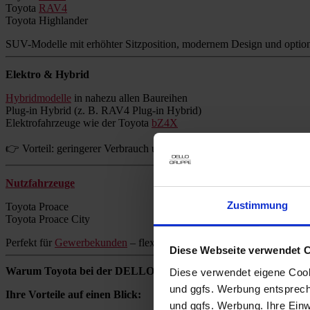
Toyota
RAV4
Toyota Highlander
SUV-Modelle mit erhöhter Sitzposition, modernem Design und option
Elektro & Hybrid
Hybridmodelle
in nahezu allen Baureihen
Plug-in Hybrid (z. B. RAV4 Plug-in Hybrid)
Elektrofahrzeuge wie der Toyota
bZ4X
👉 Vorteil: geringerer Verbrauch und reduzierte Emissionen ohne Re
Nutzfahrzeuge
Zustimmung
Toyota Proace
Toyota Proace City
Perfekt für
Gewerbekunden
– flexibel, zuverlässig und wirtschaftlich.
Diese Webseite verwendet 
Warum Toyota bei der DELLO GRUPPE kaufen?
Diese verwendet eigene Cooki
und ggfs. Werbung entsprech
Ihre Vorteile auf einen Blick:
und ggfs. Werbung. Ihre Einwi