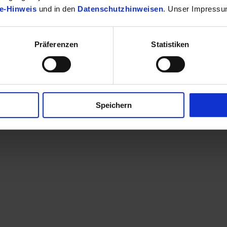
e-Hinweis
und in den
Datenschutzhinweisen
. Unser Impressu
Präferenzen
Statistiken
finden Sie Ihr passendes Toyota Fahrzeug.
Speichern
en eine Kontaktaufnahme? Sehr gerne! Teilen Sie uns einfach im Betre