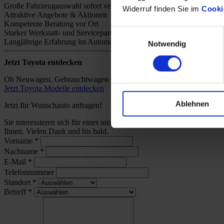
Große Fahrzeugauswahl sofort verfügbar
Widerruf finden Sie im
Cooki
Attraktive Angebote & Aktionen
Kompetente Beratung vor Ort
Einwilligungsauswahl
Starker Werkstatt- und Servicepartner
Langjährige Erfahrung im Automobilhandel
Notwendig
Jetzt Toyota entdecken
Ob Neuwagen, Gebrauchtwagen oder individuelles Angebot – bei uns 
Jetzt Toyota Modelle entdecken
Ablehnen
Jetzt Ihr Wunschauto anfragen!
Sie interessieren sich für eines unserer Toyota-Modelle und wünsch
Ihnen. Vielen Dank und bis bald.
Vorname
*
Nachname
*
E-Mail
*
Telefonnummer
Standort
*
Betreff
*