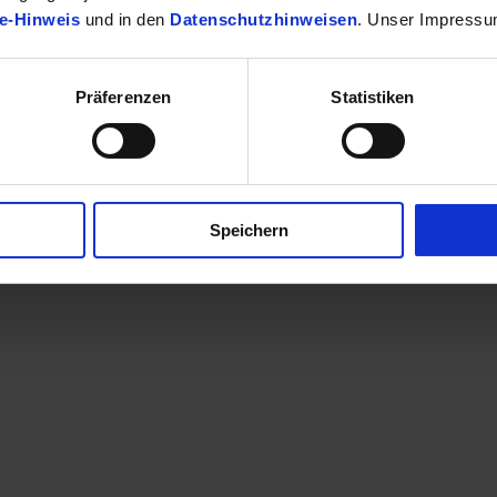
e-Hinweis
und in den
Datenschutzhinweisen
. Unser Impressu
Präferenzen
Statistiken
finden Sie Ihr passendes Toyota Fahrzeug.
Speichern
en eine Kontaktaufnahme? Sehr gerne! Teilen Sie uns einfach im Betre