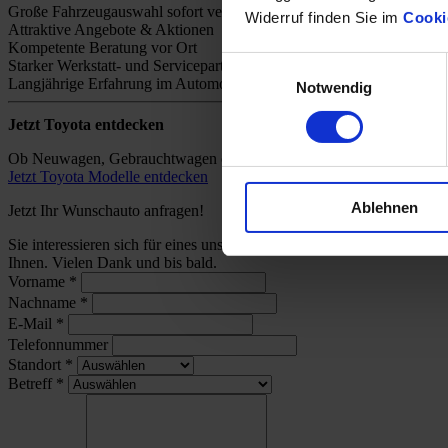
Große Fahrzeugauswahl sofort verfügbar
Widerruf finden Sie im
Cooki
Attraktive Angebote & Aktionen
Kompetente Beratung vor Ort
Einwilligungsauswahl
Starker Werkstatt- und Servicepartner
Langjährige Erfahrung im Automobilhandel
Notwendig
Jetzt Toyota entdecken
Ob Neuwagen, Gebrauchtwagen oder individuelles Angebot – bei uns 
Jetzt Toyota Modelle entdecken
Ablehnen
Jetzt Ihr Wunschauto anfragen!
Sie interessieren sich für eines unserer Toyota-Modelle und wünsch
Ihnen. Vielen Dank und bis bald.
Vorname
*
Nachname
*
E-Mail
*
Telefonnummer
Standort
*
Betreff
*