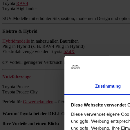
Toyota
RAV4
Toyota Highlander
SUV-Modelle mit erhöhter Sitzposition, modernem Design und option
Elektro & Hybrid
Hybridmodelle
in nahezu allen Baureihen
Plug-in Hybrid (z. B. RAV4 Plug-in Hybrid)
Elektrofahrzeuge wie der Toyota
bZ4X
👉 Vorteil: geringerer Verbrauch und reduzierte Emissionen ohne Re
Nutzfahrzeuge
Zustimmung
Toyota Proace
Toyota Proace City
Perfekt für
Gewerbekunden
– flexibel, zuverlässig und wirtschaftlich.
Diese Webseite verwendet 
Warum Toyota bei der DELLO GRUPPE kaufen?
Diese verwendet eigene Cooki
und ggfs. Werbung entsprech
Ihre Vorteile auf einen Blick:
und ggfs. Werbung. Ihre Einwi