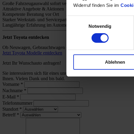
Große Fahrzeugauswahl sofort verfügbar
Widerruf finden Sie im
Cooki
Attraktive Angebote & Aktionen
Kompetente Beratung vor Ort
Einwilligungsauswahl
Starker Werkstatt- und Servicepartner
Langjährige Erfahrung im Automobilhandel
Notwendig
Jetzt Toyota entdecken
Ob Neuwagen, Gebrauchtwagen oder individuelles Angebot – bei uns 
Jetzt Toyota Modelle entdecken
Ablehnen
Jetzt Ihr Wunschauto anfragen!
Sie interessieren sich für eines unserer Toyota-Modelle und wünsch
Ihnen. Vielen Dank und bis bald.
Vorname
*
Nachname
*
E-Mail
*
Telefonnummer
Standort
*
Betreff
*