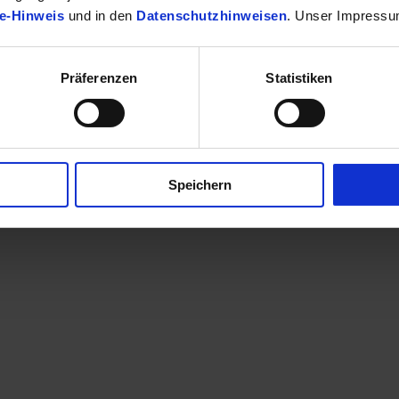
e-Hinweis
und in den
Datenschutzhinweisen
. Unser Impressu
Präferenzen
Statistiken
finden Sie Ihr passendes Toyota Fahrzeug.
Speichern
en eine Kontaktaufnahme? Sehr gerne! Teilen Sie uns einfach im Betre