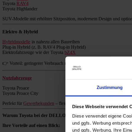
Toyota
RAV4
Toyota Highlander
SUV-Modelle mit erhöhter Sitzposition, modernem Design und option
Elektro & Hybrid
Hybridmodelle
in nahezu allen Baureihen
Plug-in Hybrid (z. B. RAV4 Plug-in Hybrid)
Elektrofahrzeuge wie der Toyota
bZ4X
👉 Vorteil: geringerer Verbrauch und reduzierte Emissionen ohne Re
Nutzfahrzeuge
Zustimmung
Toyota Proace
Toyota Proace City
Perfekt für
Gewerbekunden
– flexibel, zuverlässig und wirtschaftlich.
Diese Webseite verwendet 
Warum Toyota bei der DELLO GRUPPE kaufen?
Diese verwendet eigene Cooki
und ggfs. Werbung entsprech
Ihre Vorteile auf einen Blick:
und ggfs. Werbung. Ihre Einwi