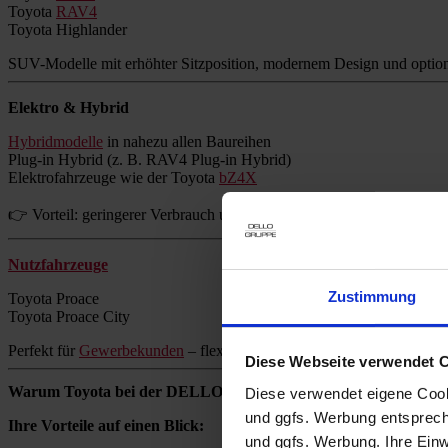
Toyota
RAV4
Toyota Highlander
SUV-Modelle mit erhöhter Sitzposition, modernem Design und option
Elektro & Hybrid
Hybridmodelle
in nahezu allen Baureihen
Plug-in Hybrid (z. B. RAV4 Plug-in Hybrid)
Elektrofahrzeuge wie der Toyota
bZ4X
👉 Vorteil: geringerer Verbrauch und reduzierte Emissionen ohne Re
Nutzfahrzeuge
Zustimmung
Toyota Proace
Toyota Proace City
Perfekt für
Gewerbekunden
– flexibel, zuverlässig und wirtschaftlich.
Diese Webseite verwendet 
Warum Toyota bei der DELLO GRUPPE kaufen?
Diese verwendet eigene Cooki
und ggfs. Werbung entsprech
Ihre Vorteile auf einen Blick:
und ggfs. Werbung. Ihre Einwi