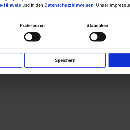
e-Hinweis
und in den
Datenschutzhinweisen
. Unser Impressu
Präferenzen
Statistiken
finden Sie Ihr passendes Toyota Fahrzeug.
Speichern
en eine Kontaktaufnahme? Sehr gerne! Teilen Sie uns einfach im Betre