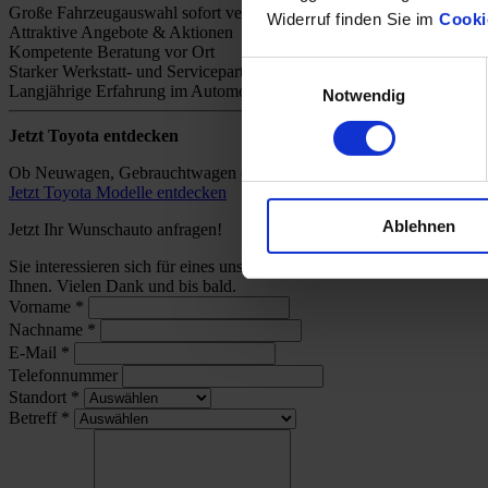
Große Fahrzeugauswahl sofort verfügbar
Widerruf finden Sie im
Cooki
Attraktive Angebote & Aktionen
Kompetente Beratung vor Ort
Einwilligungsauswahl
Starker Werkstatt- und Servicepartner
Langjährige Erfahrung im Automobilhandel
Notwendig
Jetzt Toyota entdecken
Ob Neuwagen, Gebrauchtwagen oder individuelles Angebot – bei uns 
Jetzt Toyota Modelle entdecken
Ablehnen
Jetzt Ihr Wunschauto anfragen!
Sie interessieren sich für eines unserer Toyota-Modelle und wünsch
Ihnen. Vielen Dank und bis bald.
Vorname
*
Nachname
*
E-Mail
*
Telefonnummer
Standort
*
Betreff
*