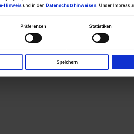
e-Hinweis
und in den
Datenschutzhinweisen
. Unser Impressu
Präferenzen
Statistiken
finden Sie Ihr passendes Toyota Fahrzeug.
Speichern
en eine Kontaktaufnahme? Sehr gerne! Teilen Sie uns einfach im Betre