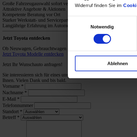
Große Fahrzeugauswahl sofort verfügbar
Widerruf finden Sie im
Cooki
Attraktive Angebote & Aktionen
Kompetente Beratung vor Ort
Einwilligungsauswahl
Starker Werkstatt- und Servicepartner
Langjährige Erfahrung im Automobilhandel
Notwendig
Jetzt Toyota entdecken
Ob Neuwagen, Gebrauchtwagen oder individuelles Angebot – bei uns 
Jetzt Toyota Modelle entdecken
Ablehnen
Jetzt Ihr Wunschauto anfragen!
Sie interessieren sich für eines unserer Toyota-Modelle und wünsch
Ihnen. Vielen Dank und bis bald.
Vorname
*
Nachname
*
E-Mail
*
Telefonnummer
Standort
*
Betreff
*