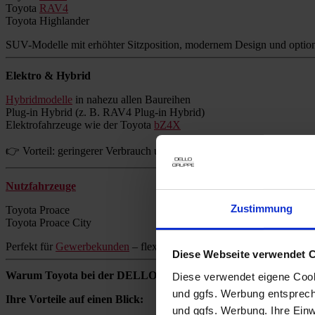
Toyota
RAV4
Toyota Highlander
SUV-Modelle mit erhöhter Sitzposition, modernem Design und option
Elektro & Hybrid
Hybridmodelle
in nahezu allen Baureihen
Plug-in Hybrid (z. B. RAV4 Plug-in Hybrid)
Elektrofahrzeuge wie der Toyota
bZ4X
👉 Vorteil: geringerer Verbrauch und reduzierte Emissionen ohne Re
Nutzfahrzeuge
Zustimmung
Toyota Proace
Toyota Proace City
Perfekt für
Gewerbekunden
– flexibel, zuverlässig und wirtschaftlich.
Diese Webseite verwendet 
Warum Toyota bei der DELLO GRUPPE kaufen?
Diese verwendet eigene Cooki
und ggfs. Werbung entsprech
Ihre Vorteile auf einen Blick:
und ggfs. Werbung. Ihre Einwi