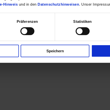
e-Hinweis
und in den
Datenschutzhinweisen
. Unser Impressu
Präferenzen
Statistiken
finden Sie Ihr passendes Toyota Fahrzeug.
Speichern
en eine Kontaktaufnahme? Sehr gerne! Teilen Sie uns einfach im Betre