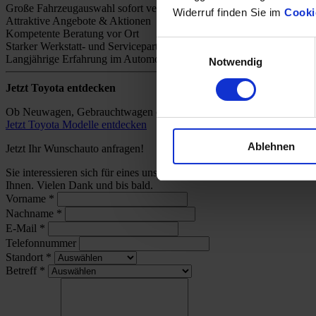
Große Fahrzeugauswahl sofort verfügbar
Widerruf finden Sie im
Cooki
Attraktive Angebote & Aktionen
Kompetente Beratung vor Ort
Einwilligungsauswahl
Starker Werkstatt- und Servicepartner
Langjährige Erfahrung im Automobilhandel
Notwendig
Jetzt Toyota entdecken
Ob Neuwagen, Gebrauchtwagen oder individuelles Angebot – bei uns 
Jetzt Toyota Modelle entdecken
Ablehnen
Jetzt Ihr Wunschauto anfragen!
Sie interessieren sich für eines unserer Toyota-Modelle und wünsch
Ihnen. Vielen Dank und bis bald.
Vorname
*
Nachname
*
E-Mail
*
Telefonnummer
Standort
*
Betreff
*