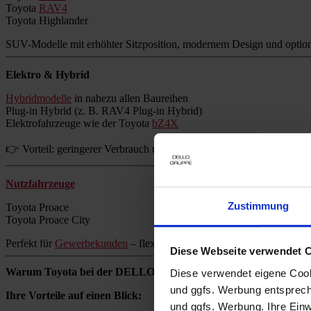
Toyota
RAV4
Toyota Highlander
SUV-Modelle mit erhöhter Sitzposition, modernem Design und option
Elektro & Hybrid
Hybridmodelle
in nahezu allen Baureihen
Plug-in Hybrid (z. B. RAV4 Plug-in Hybrid)
Elektrofahrzeuge wie der Toyota
bZ4X
👉 Vorteil: geringerer Verbrauch und reduzierte Emissionen ohne Re
Nutzfahrzeuge
Zustimmung
Toyota Proace
Toyota Proace City
Perfekt für
Gewerbekunden
– flexibel, zuverlässig und wirtschaftlich.
Diese Webseite verwendet 
Warum Toyota bei der DELLO GRUPPE kaufen?
Diese verwendet eigene Cooki
und ggfs. Werbung entsprech
Ihre Vorteile auf einen Blick:
und ggfs. Werbung. Ihre Einwi