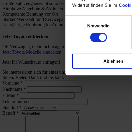
Große Fahrzeugauswahl sofort verfügbar
Widerruf finden Sie im
Cooki
Attraktive Angebote & Aktionen
Kompetente Beratung vor Ort
Einwilligungsauswahl
Starker Werkstatt- und Servicepartner
Langjährige Erfahrung im Automobilhandel
Notwendig
Jetzt Toyota entdecken
Ob Neuwagen, Gebrauchtwagen oder individuelles Angebot – bei uns 
Jetzt Toyota Modelle entdecken
Ablehnen
Jetzt Ihr Wunschauto anfragen!
Sie interessieren sich für eines unserer Toyota-Modelle und wünsch
Ihnen. Vielen Dank und bis bald.
Vorname
*
Nachname
*
E-Mail
*
Telefonnummer
Standort
*
Betreff
*