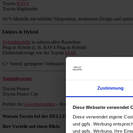
Toyota
RAV4
Toyota Highlander
SUV-Modelle mit erhöhter Sitzposition, modernem Design und option
Elektro & Hybrid
Hybridmodelle
in nahezu allen Baureihen
Plug-in Hybrid (z. B. RAV4 Plug-in Hybrid)
Elektrofahrzeuge wie der Toyota
bZ4X
👉 Vorteil: geringerer Verbrauch und reduzierte Emissionen ohne Re
Nutzfahrzeuge
Zustimmung
Toyota Proace
Toyota Proace City
Perfekt für
Gewerbekunden
– flexibel, zuverlässig und wirtschaftlich.
Diese Webseite verwendet 
Warum Toyota bei der DELLO GRUPPE kaufen?
Diese verwendet eigene Cooki
und ggfs. Werbung entsprech
Ihre Vorteile auf einen Blick:
und ggfs. Werbung. Ihre Einwi