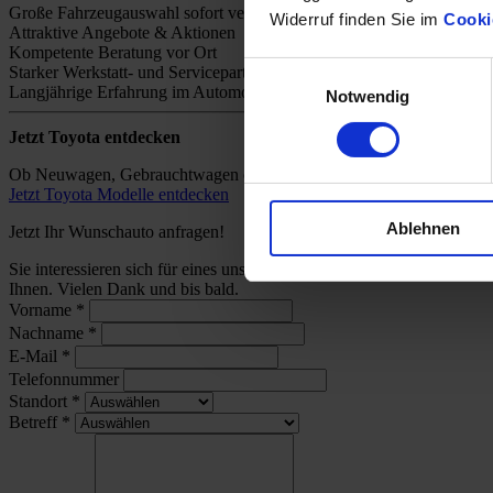
Große Fahrzeugauswahl sofort verfügbar
Widerruf finden Sie im
Cooki
Attraktive Angebote & Aktionen
Kompetente Beratung vor Ort
Einwilligungsauswahl
Starker Werkstatt- und Servicepartner
Langjährige Erfahrung im Automobilhandel
Notwendig
Jetzt Toyota entdecken
Ob Neuwagen, Gebrauchtwagen oder individuelles Angebot – bei uns 
Jetzt Toyota Modelle entdecken
Ablehnen
Jetzt Ihr Wunschauto anfragen!
Sie interessieren sich für eines unserer Toyota-Modelle und wünsch
Ihnen. Vielen Dank und bis bald.
Vorname
*
Nachname
*
E-Mail
*
Telefonnummer
Standort
*
Betreff
*