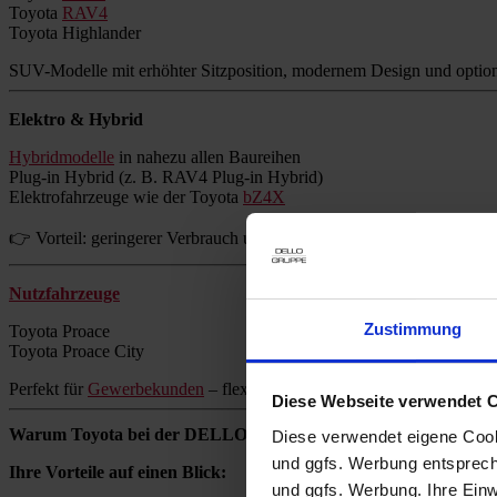
Toyota
RAV4
Toyota Highlander
SUV-Modelle mit erhöhter Sitzposition, modernem Design und option
Elektro & Hybrid
Hybridmodelle
in nahezu allen Baureihen
Plug-in Hybrid (z. B. RAV4 Plug-in Hybrid)
Elektrofahrzeuge wie der Toyota
bZ4X
👉 Vorteil: geringerer Verbrauch und reduzierte Emissionen ohne Re
Nutzfahrzeuge
Zustimmung
Toyota Proace
Toyota Proace City
Perfekt für
Gewerbekunden
– flexibel, zuverlässig und wirtschaftlich.
Diese Webseite verwendet 
Warum Toyota bei der DELLO GRUPPE kaufen?
Diese verwendet eigene Cooki
und ggfs. Werbung entsprech
Ihre Vorteile auf einen Blick:
und ggfs. Werbung. Ihre Einwi