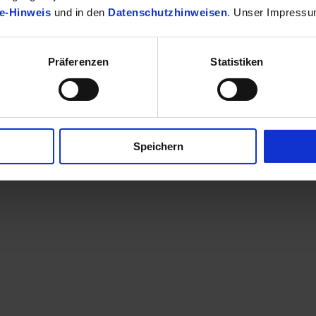
e-Hinweis
und in den
Datenschutzhinweisen
. Unser Impressu
Präferenzen
Statistiken
finden Sie Ihr passendes Toyota Fahrzeug.
Speichern
en eine Kontaktaufnahme? Sehr gerne! Teilen Sie uns einfach im Betre