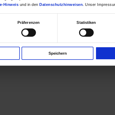
e-Hinweis
und in den
Datenschutzhinweisen
. Unser Impressu
Präferenzen
Statistiken
finden Sie Ihr passendes Toyota Fahrzeug.
Speichern
en eine Kontaktaufnahme? Sehr gerne! Teilen Sie uns einfach im Betre