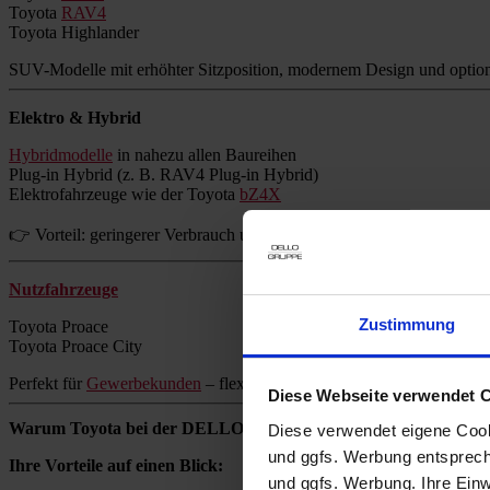
Toyota
RAV4
Toyota Highlander
SUV-Modelle mit erhöhter Sitzposition, modernem Design und option
Elektro & Hybrid
Hybridmodelle
in nahezu allen Baureihen
Plug-in Hybrid (z. B. RAV4 Plug-in Hybrid)
Elektrofahrzeuge wie der Toyota
bZ4X
👉 Vorteil: geringerer Verbrauch und reduzierte Emissionen ohne Re
Nutzfahrzeuge
Zustimmung
Toyota Proace
Toyota Proace City
Perfekt für
Gewerbekunden
– flexibel, zuverlässig und wirtschaftlich.
Diese Webseite verwendet 
Warum Toyota bei der DELLO GRUPPE kaufen?
Diese verwendet eigene Cooki
und ggfs. Werbung entsprech
Ihre Vorteile auf einen Blick:
und ggfs. Werbung. Ihre Einwi