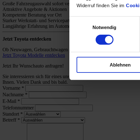
Große Fahrzeugauswahl sofort verfügbar
Widerruf finden Sie im
Cooki
Attraktive Angebote & Aktionen
Kompetente Beratung vor Ort
Einwilligungsauswahl
Starker Werkstatt- und Servicepartner
Langjährige Erfahrung im Automobilhandel
Notwendig
Jetzt Toyota entdecken
Ob Neuwagen, Gebrauchtwagen oder individuelles Angebot – bei uns 
Jetzt Toyota Modelle entdecken
Ablehnen
Jetzt Ihr Wunschauto anfragen!
Sie interessieren sich für eines unserer Toyota-Modelle und wünsch
Ihnen. Vielen Dank und bis bald.
Vorname
*
Nachname
*
E-Mail
*
Telefonnummer
Standort
*
Betreff
*