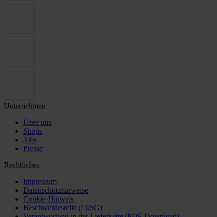
Unternehmen
Über uns
Shops
Jobs
Presse
Rechtliches
Impressum
Datenschutzhinweise
Cookie-Hinweis
Beschwerdestelle (LkSG)
Verantwortung in der Lieferkette (PDF-Download)