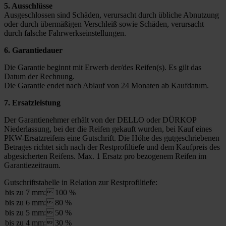
5. Ausschlüsse
Ausgeschlossen sind Schäden, verursacht durch übliche Abnutzung
oder durch übermäßigen Verschleiß sowie Schäden, verursacht
durch falsche Fahrwerkseinstellungen.
6. Garantiedauer
Die Garantie beginnt mit Erwerb der/des Reifen(s). Es gilt das
Datum der Rechnung.
Die Garantie endet nach Ablauf von 24 Monaten ab Kaufdatum.
7. Ersatzleistung
Der Garantienehmer erhält von der DELLO oder DÜRKOP
Niederlassung, bei der die Reifen gekauft wurden, bei Kauf eines
PKW-Ersatzreifens eine Gutschrift. Die Höhe des gutgeschriebenen
Betrages richtet sich nach der Restprofiltiefe und dem Kaufpreis des
abgesicherten Reifens. Max. 1 Ersatz pro bezogenem Reifen im
Garantiezeitraum.
Gutschriftstabelle in Relation zur Restprofiltiefe:
bis zu 7 mm:
100 %
bis zu 6 mm:
80 %
bis zu 5 mm:
50 %
bis zu 4 mm:
30 %