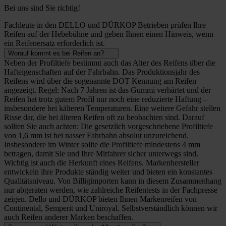
Bei uns sind Sie richtig!
Fachleute in den DELLO und DÜRKOP Betrieben prüfen Ihre
Reifen auf der Hebebühne und geben Ihnen einen Hinweis, wenn
ein Reifenersatz erforderlich ist.
Worauf kommt es bei Reifen an?
Neben der Profiltiefe bestimmt auch das Alter des Reifens über die
Hafteigenschaften auf der Fahrbahn. Das Produktionsjahr des
Reifens wird über die sogenannte DOT Kennung am Reifen
angezeigt. Regel: Nach 7 Jahren ist das Gummi verhärtet und der
Reifen hat trotz gutem Profil nur noch eine reduzierte Haftung –
insbesondere bei kälteren Temperaturen. Eine weitere Gefahr stellen
Risse dar, die bei älteren Reifen oft zu beobachten sind. Darauf
sollten Sie auch achten: Die gesetzlich vorgeschriebene Profiltiefe
von 1,6 mm ist bei nasser Fahrbahn absolut unzureichend.
Insbesondere im Winter sollte die Profiltiefe mindestens 4 mm
betragen, damit Sie und Ihre Mitfahrer sicher unterwegs sind.
Wichtig ist auch die Herkunft eines Reifens. Markenhersteller
entwickeln ihre Produkte ständig weiter und bieten ein konstantes
Qualitätsniveau. Von Billigimporten kann in diesem Zusammenhang
nur abgeraten werden, wie zahlreiche Reifentests in der Fachpresse
zeigen. Dello und DÜRKOP bieten Ihnen Markenreifen von
Continental, Semperit und Uniroyal. Selbstverständlich können wir
auch Reifen anderer Marken beschaffen.