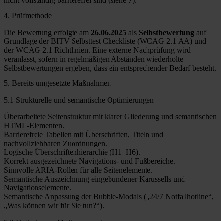
nicht vollständig barrierefrei sind (siehe 7).
4. Prüfmethode
Die Bewertung erfolgte am
26.06.2025
als
Selbstbewertung
auf
Grundlage der BITV Selbsttest Checkliste (WCAG 2.1 AA) und
der WCAG 2.1 Richtlinien. Eine externe Nachprüfung wird
veranlasst, sofern in regelmäßigen Abständen wiederholte
Selbstbewertungen ergeben, dass ein entsprechender Bedarf besteht.
5. Bereits umgesetzte Maßnahmen
5.1 Strukturelle und semantische Optimierungen
Überarbeitete Seitenstruktur mit klarer Gliederung und semantischen
HTML‑Elementen.
Barrierefreie Tabellen mit Überschriften, Titeln und
nachvollziehbaren Zuordnungen.
Logische Überschriftenhierarchie (H1–H6).
Korrekt ausgezeichnete Navigations- und Fußbereiche.
Sinnvolle ARIA‑Rollen für alle Seitenelemente.
Semantische Auszeichnung eingebundener Karussells und
Navigationselemente.
Semantische Anpassung der Bubble-Modals („24/7 Notfallhotline“,
„Was können wir für Sie tun?“).