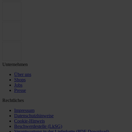
Unternehmen
Über uns
Shops
Jobs
Presse
Rechtliches
Impressum
Datenschutzhinweise
Cookie-Hinweis
Beschwerdestelle (LkSG)
Verantwortung in der Lieferkette (PDF-Download)