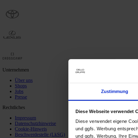
Unternehmen
Über uns
Shops
Zustimmung
Jobs
Presse
Rechtliches
Diese Webseite verwendet 
Impressum
Diese verwendet eigene Cooki
Datenschutzhinweise
und ggfs. Werbung entsprech
Cookie-Hinweis
Beschwerdestelle (LkSG)
und ggfs. Werbung. Ihre Einwi