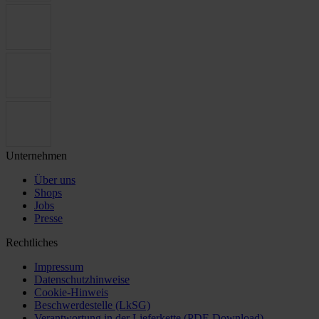
Unternehmen
Über uns
Shops
Jobs
Presse
Rechtliches
Impressum
Datenschutzhinweise
Cookie-Hinweis
Beschwerdestelle (LkSG)
Verantwortung in der Lieferkette (PDF-Download)