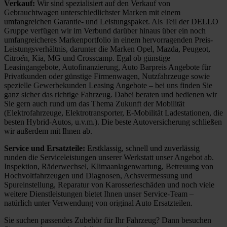
Verkauf:
Wir sind spezialisiert auf den Verkauf von
Gebrauchtwagen unterschiedlichster Marken mit einem
umfangreichen Garantie- und Leistungspaket. Als Teil der DELLO
Gruppe verfügen wir im Verbund darüber hinaus über ein noch
umfangreicheres Markenportfolio in einem hervorragenden Preis-
Leistungsverhältnis, darunter die Marken Opel, Mazda, Peugeot,
Citro
ë
n, Kia, MG und Crosscamp. Egal ob günstige
Leasingangebote, Autofinanzierung, Auto Barpreis Angebote für
Privatkunden oder günstige Firmenwagen, Nutzfahrzeuge sowie
spezielle Gewerbekunden Leasing Angebote – bei uns finden Sie
ganz sicher das richtige Fahrzeug. Dabei beraten und bedienen wir
Sie gern auch rund um das Thema Zukunft der Mobilität
(Elektrofahrzeuge, Elektrotransporter, E-Mobilität Ladestationen, die
besten Hybrid-Autos, u.v.m.). Die beste Autoversicherung schließen
wir außerdem mit Ihnen ab.
Service und Ersatzteile:
Erstklassig, schnell und zuverlässig
runden die Serviceleistungen unserer Werkstatt unser Angebot ab.
Inspektion, Räderwechsel, Klimaanlagenwartung, Betreuung von
Hochvoltfahrzeugen und Diagnosen, Achsvermessung und
Spureinstellung, Reparatur von Karosserieschäden und noch viele
weitere Dienstleistungen bietet Ihnen unser Service-Team –
natürlich unter Verwendung von original Auto Ersatzteilen.
Sie suchen passendes Zubehör für Ihr Fahrzeug? Dann besuchen