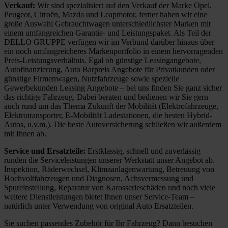
Verkauf:
Wir sind spezialisiert auf den Verkauf der Marke Opel,
Peugeot, Citroën, Mazda und Leapmotor, ferner haben wir eine
große Auswahl Gebrauchtwagen unterschiedlichster Marken mit
einem umfangreichen Garantie- und Leistungspaket. Als Teil der
DELLO GRUPPE verfügen wir im Verbund darüber hinaus über
ein noch umfangreicheres Markenportfolio in einem hervorragenden
Preis-Leistungsverhältnis. Egal ob günstige Leasingangebote,
Autofinanzierung, Auto Barpreis Angebote für Privatkunden oder
günstige Firmenwagen, Nutzfahrzeuge sowie spezielle
Gewerbekunden Leasing Angebote – bei uns finden Sie ganz sicher
das richtige Fahrzeug. Dabei beraten und bedienen wir Sie gern
auch rund um das Thema Zukunft der Mobilität (Elektrofahrzeuge,
Elektrotransporter, E-Mobilität Ladestationen, die besten Hybrid-
Autos, u.v.m.). Die beste Autoversicherung schließen wir außerdem
mit Ihnen ab.
Service und Ersatzteile:
Erstklassig, schnell und zuverlässig
runden die Serviceleistungen unserer Werkstatt unser Angebot ab.
Inspektion, Räderwechsel, Klimaanlagenwartung, Betreuung von
Hochvoltfahrzeugen und Diagnosen, Achsvermessung und
Spureinstellung, Reparatur von Karosserieschäden und noch viele
weitere Dienstleistungen bietet Ihnen unser Service-Team –
natürlich unter Verwendung von original Auto Ersatzteilen.
Sie suchen passendes Zubehör für Ihr Fahrzeug? Dann besuchen