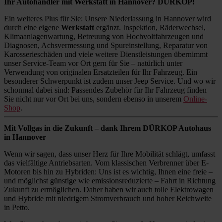
Ihr Autohändler mit Werkstatt in Hannover? DÜRKOP!
Ein weiteres Plus für Sie: Unsere Niederlassung in Hannover wird
durch eine eigene
Werkstatt
ergänzt. Inspektion, Räderwechsel,
Klimaanlagenwartung, Betreuung von Hochvoltfahrzeugen und
Diagnosen, Achsvermessung und Spureinstellung, Reparatur von
Karosserieschäden und viele weitere Dienstleistungen übernimmt
unser Service-Team vor Ort gern für Sie – natürlich unter
Verwendung von originalen Ersatzteilen für Ihr Fahrzeug. Ein
besonderer Schwerpunkt ist zudem unser Jeep Service. Und wo wir
schonmal dabei sind: Passendes Zubehör für Ihr Fahrzeug finden
Sie nicht nur vor Ort bei uns, sondern ebenso in unserem
Online-
Shop
.
Mit Vollgas in die Zukunft – dank Ihrem DÜRKOP Autohaus
in Hannover
Wenn wir sagen, dass unser Herz für Ihre Mobilität schlägt, umfasst
das vielfältige Antriebsarten. Vom klassischen Verbrenner über E-
Motoren bis hin zu Hybriden: Uns ist es wichtig, Ihnen eine freie –
und möglichst günstige wie emissionsreduzierte – Fahrt in Richtung
Zukunft zu ermöglichen. Daher haben wir auch tolle Elektrowagen
und Hybride mit niedrigem Stromverbrauch und hoher Reichweite
in Petto.