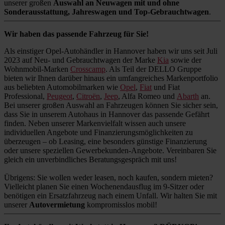
unserer großen
Auswahl an Neuwagen mit und ohne
Sonderausstattung, Jahreswagen und Top-Gebrauchtwagen
.
Wir haben das passende Fahrzeug für Sie!
Als einstiger Opel-Autohändler in Hannover haben wir uns seit Juli
2023 auf Neu- und Gebrauchtwagen der Marke
Kia
sowie der
Wohnmobil-Marken
Crosscamp
. Als Teil der DELLO Gruppe
bieten wir Ihnen darüber hinaus ein umfangreiches Markenportfolio
aus beliebten Automobilmarken wie
Opel
,
Fiat
und Fiat
Professional,
Peugeot
,
Citroën
,
Jeep
, Alfa Romeo und
Abarth
an.
Bei unserer großen Auswahl an Fahrzeugen können Sie sicher sein,
dass Sie in unserem Autohaus in Hannover das passende Gefährt
finden. Neben unserer Markenvielfalt wissen auch unsere
individuellen Angebote und Finanzierungsmöglichkeiten zu
überzeugen – ob Leasing, eine besonders günstige Finanzierung
oder unsere speziellen Gewerbekunden-Angebote. Vereinbaren Sie
gleich ein unverbindliches Beratungsgespräch mit uns!
Übrigens: Sie wollen weder leasen, noch kaufen, sondern mieten?
Vielleicht planen Sie einen Wochenendausflug im 9-Sitzer oder
benötigen ein Ersatzfahrzeug nach einem Unfall. Wir halten Sie mit
unserer
Autovermietung
kompromisslos mobil!