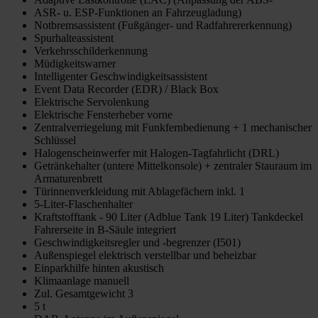
ASR- u. ESP-Funktionen an Fahrzeugladung)
Notbremsassistent (Fußgänger- und Radfahrererkennung)
Spurhalteassistent
Verkehrsschilderkennung
Müdigkeitswarner
Intelligenter Geschwindigkeitsassistent
Event Data Recorder (EDR) / Black Box
Elektrische Servolenkung
Elektrische Fensterheber vorne
Zentralverriegelung mit Funkfernbedienung + 1 mechanischer
Schlüssel
Halogenscheinwerfer mit Halogen-Tagfahrlicht (DRL)
Getränkehalter (untere Mittelkonsole) + zentraler Stauraum im
Armaturenbrett
Türinnenverkleidung mit Ablagefächern inkl. 1
5-Liter-Flaschenhalter
Kraftstofftank - 90 Liter (Adblue Tank 19 Liter) Tankdeckel
Fahrerseite in B-Säule integriert
Geschwindigkeitsregler und -begrenzer (I501)
Außenspiegel elektrisch verstellbar und beheizbar
Einparkhilfe hinten akustisch
Klimaanlage manuell
Zul. Gesamtgewicht 3
5 t