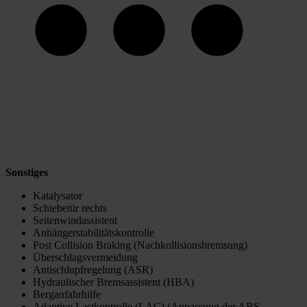
Sonstiges
Katalysator
Schiebetür rechts
Seitenwindassistent
Anhängerstabilitätskontrolle
Post Collision Braking (Nachkollisionsbremsung)
Überschlagsvermeidung
Antischlupfregelung (ASR)
Hydraulischer Bremsassistent (HBA)
Berganfahrhilfe
Adaptive Lastkontrolle (LAC) (Anpassung der ABS-