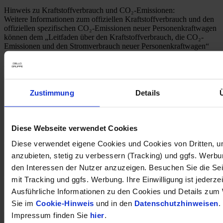
Hinweis zu Kraftstoffverbrauch und CO₂-Emissionen:
Weitere Informationen zum offiziellen Kraftstoffverbrauch und den
offiziellen spezifischen CO₂-Emissionen neuer Personenkraftwagen
können dem „Leitfaden über den Kraftstoffverbrauch, die CO₂-
Emissionen und den Stromverbrauch neuer Personenkraftwagen“
entnommen werden, der unter
www.dat.de
unentgeltlich erhältlich
ist.
Zustimmung
Details
Diese Webseite verwendet Cookies
Diese verwendet eigene Cookies und Cookies von Dritten, u
anzubieten, stetig zu verbessern (Tracking) und ggfs. Werb
den Interessen der Nutzer anzuzeigen. Besuchen Sie die Se
mit Tracking und ggfs. Werbung. Ihre Einwilligung ist jederzei
Ausführliche Informationen zu den Cookies und Details zum 
Sie im
Cookie-Hinweis
und in den
Datenschutzhinweisen
.
Impressum finden Sie
hier
.