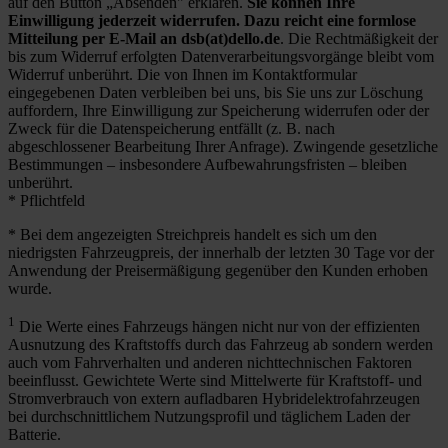
auf den Button „Absenden" erklären.
Sie können Ihre
Einwilligung jederzeit widerrufen. Dazu reicht eine formlose
Mitteilung per E-Mail an dsb(at)dello.de
. Die Rechtmäßigkeit der
bis zum Widerruf erfolgten Datenverarbeitungsvorgänge bleibt vom
Widerruf unberührt. Die von Ihnen im Kontaktformular
eingegebenen Daten verbleiben bei uns, bis Sie uns zur Löschung
auffordern, Ihre Einwilligung zur Speicherung widerrufen oder der
Zweck für die Datenspeicherung entfällt (z. B. nach
abgeschlossener Bearbeitung Ihrer Anfrage). Zwingende gesetzliche
Bestimmungen – insbesondere Aufbewahrungsfristen – bleiben
unberührt.
* Pflichtfeld
* Bei dem angezeigten Streichpreis handelt es sich um den
niedrigsten Fahrzeugpreis, der innerhalb der letzten 30 Tage vor der
Anwendung der Preisermäßigung gegenüber den Kunden erhoben
wurde.
1
Die Werte eines Fahrzeugs hängen nicht nur von der effizienten
Ausnutzung des Kraftstoffs durch das Fahrzeug ab sondern werden
auch vom Fahrverhalten und anderen nichttechnischen Faktoren
beeinflusst. Gewichtete Werte sind Mittelwerte für Kraftstoff- und
Stromverbrauch von extern aufladbaren Hybridelektrofahrzeugen
bei durchschnittlichem Nutzungsprofil und täglichem Laden der
Batterie.