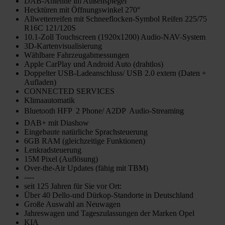
DAB-Antenne im Außenspiegel
Hecktüren mit Öffnungswinkel 270°
Allwetterreifen mit Schneeflocken-Symbol Reifen 225/75
R16C 121/120S
10.1-Zoll Touchscreen (1920x1200) Audio-NAV-System
3D-Kartenvisualisierung
Wählbare Fahrzeugabmessungen
Apple CarPlay und Android Auto (drahtlos)
Doppelter USB-Ladeanschluss/ USB 2.0 extern (Daten +
Aufladen)
CONNECTED SERVICES
Klimaautomatik
Bluetooth HFP  2 Phone/ A2DP  Audio-Streaming
DAB+ mit Diashow
Eingebaute natürliche Sprachsteuerung
6GB RAM (gleichzeitige Funktionen)
Lenkradsteuerung
15M Pixel (Auflösung)
Over-the-Air Updates (fähig mit TBM)
----
seit 125 Jahren für Sie vor Ort:
Über 40 Dello-und Dürkop-Standorte in Deutschland
Große Auswahl an Neuwagen
Jahreswagen und Tageszulassungen der Marken Opel
KIA