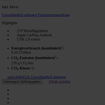
Inkl. Mwst.
Unverbindlich anfragen
Finanzierungsanfrage
Highlights
270°Heckflügeltüren
Apple CarPlay,Android
USB 2.0 extern
1
Energieverbrauch (kombiniert)
:
9,10 l/100km
1
CO
-Emission (kombiniert)
:
2
239 g CO
/km
2
CO
-Klasse
: G
2
opel-de004526
Unverbindlich anfragen
Filiale anrufen
Fahrzeug in Zahlung geben