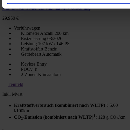
Opel Grandland Edition Mild-Hybrid LED ACC Apple CarPlay
Android Auto Mehrzonenklima Musikstreaming
29.950 €
Vorführwagen
Kilometer Anzahl
200 km
Erstzulassung
03/2026
Leistung
107 kW / 146 PS
Kraftstoffart
Benzin
Getriebeart
Automatik
Keyless Entry
PDCv+h
2-Zonen-Klimaautom
reinfeld
Inkl. Mwst.
1
Kraftstoffverbrauch (kombiniert nach WLTP)
:
5.60
l/100km
1
CO
-Emission (kombiniert nach WLTP)
:
128 g CO
/km
2
2