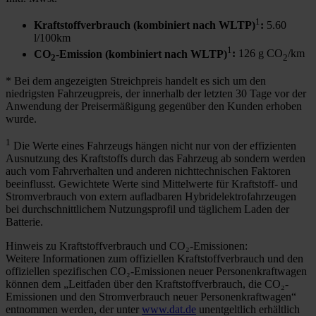
1
Kraftstoffverbrauch (kombiniert nach WLTP)
:
5.60
l/100km
1
CO
-Emission (kombiniert nach WLTP)
:
126 g CO
/km
2
2
* Bei dem angezeigten Streichpreis handelt es sich um den
niedrigsten Fahrzeugpreis, der innerhalb der letzten 30 Tage vor der
Anwendung der Preisermäßigung gegenüber den Kunden erhoben
wurde.
1
Die Werte eines Fahrzeugs hängen nicht nur von der effizienten
Ausnutzung des Kraftstoffs durch das Fahrzeug ab sondern werden
auch vom Fahrverhalten und anderen nichttechnischen Faktoren
beeinflusst. Gewichtete Werte sind Mittelwerte für Kraftstoff- und
Stromverbrauch von extern aufladbaren Hybridelektrofahrzeugen
bei durchschnittlichem Nutzungsprofil und täglichem Laden der
Batterie.
Hinweis zu Kraftstoffverbrauch und CO₂-Emissionen:
Weitere Informationen zum offiziellen Kraftstoffverbrauch und den
offiziellen spezifischen CO₂-Emissionen neuer Personenkraftwagen
können dem „Leitfaden über den Kraftstoffverbrauch, die CO₂-
Emissionen und den Stromverbrauch neuer Personenkraftwagen“
entnommen werden, der unter
www.dat.de
unentgeltlich erhältlich