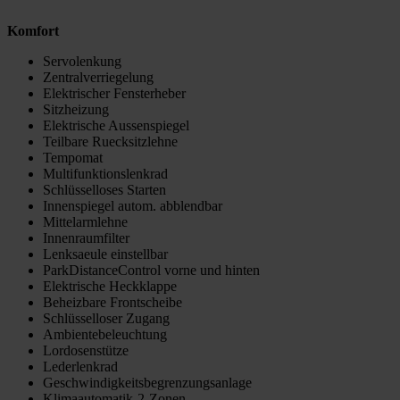
Komfort
Servolenkung
Zentralverriegelung
Elektrischer Fensterheber
Sitzheizung
Elektrische Aussenspiegel
Teilbare Ruecksitzlehne
Tempomat
Multifunktionslenkrad
Schlüsselloses Starten
Innenspiegel autom. abblendbar
Mittelarmlehne
Innenraumfilter
Lenksaeule einstellbar
ParkDistanceControl vorne und hinten
Elektrische Heckklappe
Beheizbare Frontscheibe
Schlüsselloser Zugang
Ambientebeleuchtung
Lordosenstütze
Lederlenkrad
Geschwindigkeitsbegrenzungsanlage
Klimaautomatik-2-Zonen