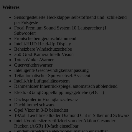
Weiteres
Sensorgesteuerte Heckklappe/ selbstöffnend und -schließend
per Fußgeste
Focal Premium Sound System 10 Lautsprecher (1
Subwoofer)
Frontscheiben geräuschdämmend
Intelli-HUD Head-Up Display
Beheizbare Windschutzscheibe
360-Grad-Kamera Intelli-Vision
Toter-Winkel-Warner
Querverkehrswarner
Intelligente Geschwindigkeitsanpassung
Teilautomatischer Spurwechsel-Assistent
Intelli-Air Luftqualitätssystem
Rahmenloser Innenrückspiegel automatisch abblendend
Elektr. 6GangDoppelkupplungsgetriebe (eDCT)
Dachspoiler in Hochglanzschwarz
Dachhimmel schwarz
Opel Vizor in 3-D beleuchtet
19Zoll-Leichtmetallräder Diamond Cut in Silber und Schwarz
Intelli-Vordersitze zertifiziert von der Aktion Gesunder
Rücken (AGR) 10-fach einstellbar
Lendenwirbelstütze elektropneumatisch einstellbar