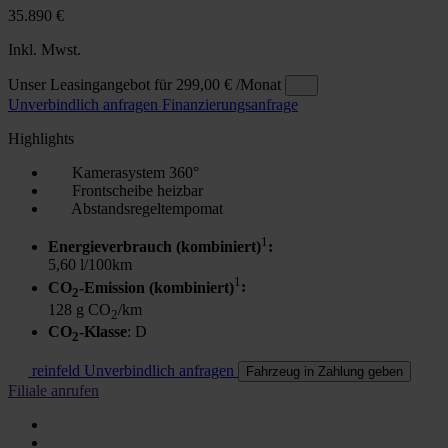
35.890 €
Inkl. Mwst.
Unser Leasingangebot für
299,00 €
/Monat
Unverbindlich anfragen
Finanzierungsanfrage
Highlights
Kamerasystem 360°
Frontscheibe heizbar
Abstandsregeltempomat
1
Energieverbrauch (kombiniert)
:
5,60 l/100km
1
CO
-Emission (kombiniert)
:
2
128 g CO
/km
2
CO
-Klasse
: D
2
reinfeld
Unverbindlich anfragen
Fahrzeug in Zahlung geben
Filiale anrufen