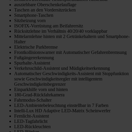
ausziehbare Oberschenkelauflage
Taschen an den Vordersitzrücken
Smartphone-Taschen
Sitzheizung vorn
ISOFIX-Vorrüstung am Beifahrersitz
Rücksitzlehne im Verhältnis 40/20/40 vorklappbar
Mittelarmlehne hinten mit 2 Getränkehaltern und Smartphone-
Halter
Elektrische Parkbremse
Frontkollisionswarner mit Automatischer Gefahrenbremsung
Fußgängererkennung
Spurhalte-Assistent
Verkehrsschild-Assistent und Müdigkeitserkennung
Automatischer Geschwindigkeits-Assistent mit Stoppfunktion
sowie Geschwindigkeitsregler mit intelligentem
Geschwindigkeitsbegrenzer
Einparkhilfe vorn und hinten
180-Grad-Rückfahrkamera
Fahrmodus-Schalter
LED-Ambientebeleuchtung einstellbar in 7 Farben
Intelli-Lux HD Adaptive LED-Matrix Scheinwerfer
Fernlicht-Assistent
LED-Tagfahrlicht
LED-Rückleuchten
LED-Blinker