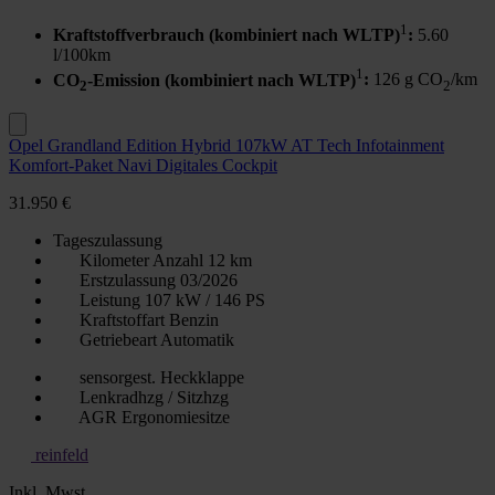
1
Kraftstoffverbrauch (kombiniert nach WLTP)
:
5.60
l/100km
1
CO
-Emission (kombiniert nach WLTP)
:
126 g CO
/km
2
2
Opel Grandland Edition Hybrid 107kW AT Tech Infotainment
Komfort-Paket Navi Digitales Cockpit
31.950 €
Tageszulassung
Kilometer Anzahl
12 km
Erstzulassung
03/2026
Leistung
107 kW / 146 PS
Kraftstoffart
Benzin
Getriebeart
Automatik
sensorgest. Heckklappe
Lenkradhzg / Sitzhzg
AGR Ergonomiesitze
reinfeld
Inkl. Mwst.