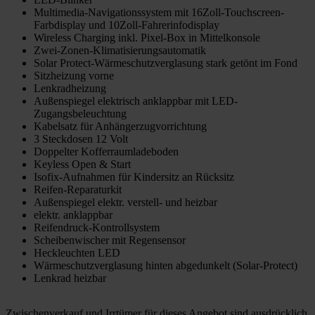
Multimedia-Navigationssystem mit 16Zoll-Touchscreen-
Farbdisplay und 10Zoll-Fahrerinfodisplay
Wireless Charging inkl. Pixel-Box in Mittelkonsole
Zwei-Zonen-Klimatisierungsautomatik
Solar Protect-Wärmeschutzverglasung stark getönt im Fond
Sitzheizung vorne
Lenkradheizung
Außenspiegel elektrisch anklappbar mit LED-
Zugangsbeleuchtung
Kabelsatz für Anhängerzugvorrichtung
3 Steckdosen 12 Volt
Doppelter Kofferraumladeboden
Keyless Open & Start
Isofix-Aufnahmen für Kindersitz an Rücksitz
Reifen-Reparaturkit
Außenspiegel elektr. verstell- und heizbar
elektr. anklappbar
Reifendruck-Kontrollsystem
Scheibenwischer mit Regensensor
Heckleuchten LED
Wärmeschutzverglasung hinten abgedunkelt (Solar-Protect)
Lenkrad heizbar
Zwischenverkauf und Irrtümer für dieses Angebot sind ausdrücklich