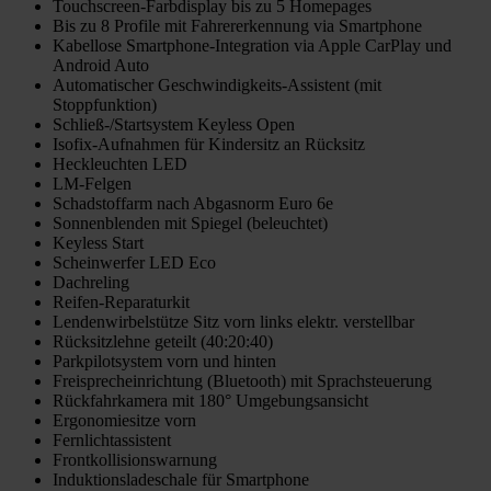
Touchscreen-Farbdisplay bis zu 5 Homepages
Bis zu 8 Profile mit Fahrererkennung via Smartphone
Kabellose Smartphone-Integration via Apple CarPlay und
Android Auto
Automatischer Geschwindigkeits-Assistent (mit
Stoppfunktion)
Schließ-/Startsystem Keyless Open
Isofix-Aufnahmen für Kindersitz an Rücksitz
Heckleuchten LED
LM-Felgen
Schadstoffarm nach Abgasnorm Euro 6e
Sonnenblenden mit Spiegel (beleuchtet)
Keyless Start
Scheinwerfer LED Eco
Dachreling
Reifen-Reparaturkit
Lendenwirbelstütze Sitz vorn links elektr. verstellbar
Rücksitzlehne geteilt (40:20:40)
Parkpilotsystem vorn und hinten
Freisprecheinrichtung (Bluetooth) mit Sprachsteuerung
Rückfahrkamera mit 180° Umgebungsansicht
Ergonomiesitze vorn
Fernlichtassistent
Frontkollisionswarnung
Induktionsladeschale für Smartphone