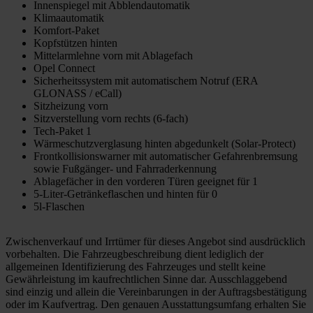
Innenspiegel mit Abblendautomatik
Klimaautomatik
Komfort-Paket
Kopfstützen hinten
Mittelarmlehne vorn mit Ablagefach
Opel Connect
Sicherheitssystem mit automatischem Notruf (ERA
GLONASS / eCall)
Sitzheizung vorn
Sitzverstellung vorn rechts (6-fach)
Tech-Paket 1
Wärmeschutzverglasung hinten abgedunkelt (Solar-Protect)
Frontkollisionswarner mit automatischer Gefahrenbremsung
sowie Fußgänger- und Fahrraderkennung
Ablagefächer in den vorderen Türen geeignet für 1
5-Liter-Getränkeflaschen und hinten für 0
5l-Flaschen
Zwischenverkauf und Irrtümer für dieses Angebot sind ausdrücklich
vorbehalten. Die Fahrzeugbeschreibung dient lediglich der
allgemeinen Identifizierung des Fahrzeuges und stellt keine
Gewährleistung im kaufrechtlichen Sinne dar. Ausschlaggebend
sind einzig und allein die Vereinbarungen in der Auftragsbestätigung
oder im Kaufvertrag. Den genauen Ausstattungsumfang erhalten Sie