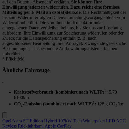
auf den Button „Absenden" erklären.
Sie können Ihre
Einwilligung jederzeit widerrufen. Dazu reicht eine formlose
Mitteilung per E-Mail an dsb(at)dello.de
. Die Rechtmäßigkeit der
bis zum Widerruf erfolgten Datenverarbeitungsvorgänge bleibt vom
Widerruf unberührt. Die von Ihnen im Kontaktformular
eingegebenen Daten verbleiben bei uns, bis Sie uns zur Löschung
auffordern, Ihre Einwilligung zur Speicherung widerrufen oder der
Zweck für die Datenspeicherung entfällt (z. B. nach
abgeschlossener Bearbeitung Ihrer Anfrage). Zwingende gesetzliche
Bestimmungen – insbesondere Aufbewahrungsfristen – bleiben
unberührt.
* Pflichtfeld
Ähnliche Fahrzeuge
1
Kraftstoffverbrauch (kombiniert nach WLTP)
:
5.70
l/100km
1
CO
-Emission (kombiniert nach WLTP)
:
128 g CO
/km
2
2
Opel Astra ST Edition Hybrid 107kW Tech Winterpaket LED ACC
Keyless Rückfahrkam. Apple CarPlay