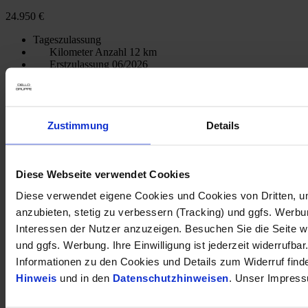
24.950 €
Tageszulassung
Kilometer Anzahl
12 km
Erstzulassung
06/2026
Leistung
107 kW / 146 PS
Kraftstoffart
Benzin
Getriebeart
Automatik
Zustimmung
Details
Finanzierung möglich
HU/AU neu
Garantie
wandsbek
Diese Webseite verwendet Cookies
Diese verwendet eigene Cookies und Cookies von Dritten, u
Inkl. Mwst.
anzubieten, stetig zu verbessern (Tracking) und ggfs. Werb
1
Kraftstoffverbrauch (kombiniert nach WLTP)
:
5.70
Interessen der Nutzer anzuzeigen. Besuchen Sie die Seite w
l/100km
und ggfs. Werbung. Ihre Einwilligung ist jederzeit widerrufbar
1
CO
-Emission (kombiniert nach WLTP)
:
128 g CO
/km
2
2
Informationen zu den Cookies und Details zum Widerruf find
Hinweis
und in den
Datenschutzhinweisen
. Unser Impress
1
Kraftstoffverbrauch (kombiniert nach WLTP)
:
5.70