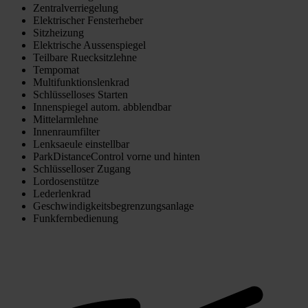
Zentralverriegelung
Elektrischer Fensterheber
Sitzheizung
Elektrische Aussenspiegel
Teilbare Ruecksitzlehne
Tempomat
Multifunktionslenkrad
Schlüsselloses Starten
Innenspiegel autom. abblendbar
Mittelarmlehne
Innenraumfilter
Lenksaeule einstellbar
ParkDistanceControl vorne und hinten
Schlüsselloser Zugang
Lordosenstütze
Lederlenkrad
Geschwindigkeitsbegrenzungsanlage
Funkfernbedienung