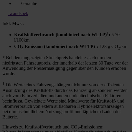
Garantie
wandsbek
Inkl. Mwst.
1
Kraftstoffverbrauch (kombiniert nach WLTP)
:
5.70
l/100km
1
CO
-Emission (kombiniert nach WLTP)
:
128 g CO
/km
2
2
* Bei dem angezeigten Streichpreis handelt es sich um den
niedrigsten Fahrzeugpreis, der innerhalb der letzten 30 Tage vor der
Anwendung der Preisermäßigung gegenüber den Kunden erhoben
wurde.
1
Die Werte eines Fahrzeugs hängen nicht nur von der effizienten
Ausnutzung des Kraftstoffs durch das Fahrzeug ab sondern werden
auch vom Fahrverhalten und anderen nichttechnischen Faktoren
beeinflusst. Gewichtete Werte sind Mittelwerte für Kraftstoff- und
Stromverbrauch von extern aufladbaren Hybridelektrofahrzeugen
bei durchschnittlichem Nutzungsprofil und täglichem Laden der
Batterie.
Hinweis zu Kraftstoffverbrauch und CO₂-Emissionen: