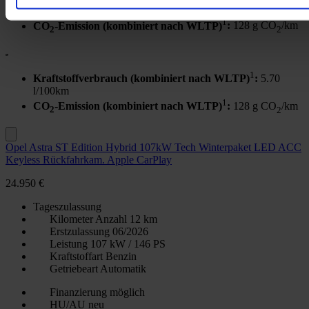
l/100km
1
CO
-Emission (kombiniert nach WLTP)
:
128 g CO
/km
2
2
1
Kraftstoffverbrauch (kombiniert nach WLTP)
:
5.70
l/100km
1
CO
-Emission (kombiniert nach WLTP)
:
128 g CO
/km
2
2
Opel Astra ST Edition Hybrid 107kW Tech Winterpaket LED ACC
Keyless Rückfahrkam. Apple CarPlay
24.950 €
Tageszulassung
Kilometer Anzahl
12 km
Erstzulassung
06/2026
Leistung
107 kW / 146 PS
Kraftstoffart
Benzin
Getriebeart
Automatik
Finanzierung möglich
HU/AU neu