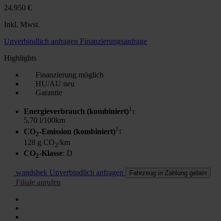
24.950 €
Inkl. Mwst.
Unverbindlich anfragen
Finanzierungsanfrage
Highlights
Finanzierung möglich
HU/AU neu
Garantie
1
Energieverbrauch (kombiniert)
:
5,70 l/100km
1
CO
-Emission (kombiniert)
:
2
128 g CO
/km
2
CO
-Klasse
: D
2
wandsbek
Unverbindlich anfragen
Fahrzeug in Zahlung geben
Filiale anrufen