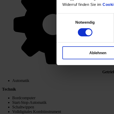
Widerruf finden Sie im
Cooki
Einwilligungsauswahl
Notwendig
Ablehnen
Getrie
Automatik
Technik
Bordcomputer
Start-Stop-Automatik
Schaltwippen
Volldigitales Kombiinstrument