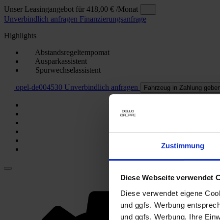
Unser Leasingangebot für
418,00 €
/Monat
Unverbindlich anfragen
Finanzierungsanfrage
Highlights
Abstandsregeltempomat
Ausparkassistent
Spurwechselassistent
opel-de004530
Unverbindlich anfragen
Fahrzeug in Zahlung gebe
Zustimmung
Diese Webseite verwendet 
Diese verwendet eigene Cooki
und ggfs. Werbung entsprech
und ggfs. Werbung. Ihre Einwi