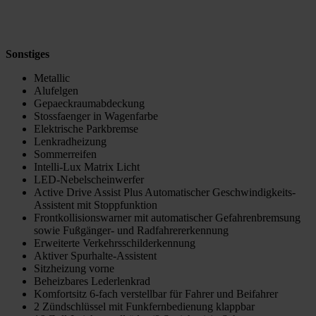
Sonstiges
Metallic
Alufelgen
Gepaeckraumabdeckung
Stossfaenger in Wagenfarbe
Elektrische Parkbremse
Lenkradheizung
Sommerreifen
Intelli-Lux Matrix Licht
LED-Nebelscheinwerfer
Active Drive Assist Plus Automatischer Geschwindigkeits-
Assistent mit Stoppfunktion
Frontkollisionswarner mit automatischer Gefahrenbremsung
sowie Fußgänger- und Radfahrererkennung
Erweiterte Verkehrsschilderkennung
Aktiver Spurhalte-Assistent
Sitzheizung vorne
Beheizbares Lederlenkrad
Komfortsitz 6-fach verstellbar für Fahrer und Beifahrer
2 Zündschlüssel mit Funkfernbedienung klappbar