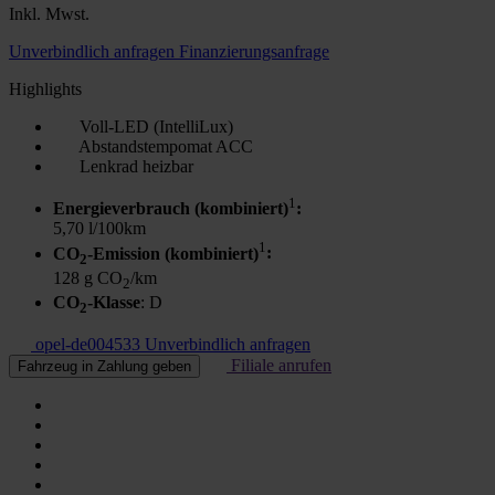
Inkl. Mwst.
Unverbindlich anfragen
Finanzierungsanfrage
Highlights
Voll-LED (IntelliLux)
Abstandstempomat ACC
Lenkrad heizbar
1
Energieverbrauch (kombiniert)
:
5,70 l/100km
1
CO
-Emission (kombiniert)
:
2
128 g CO
/km
2
CO
-Klasse
: D
2
opel-de004533
Unverbindlich anfragen
Filiale anrufen
Fahrzeug in Zahlung geben