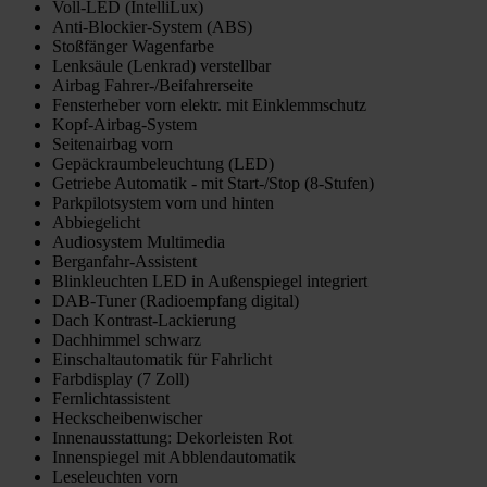
Voll-LED (IntelliLux)
Anti-Blockier-System (ABS)
Stoßfänger Wagenfarbe
Lenksäule (Lenkrad) verstellbar
Airbag Fahrer-/Beifahrerseite
Fensterheber vorn elektr. mit Einklemmschutz
Kopf-Airbag-System
Seitenairbag vorn
Gepäckraumbeleuchtung (LED)
Getriebe Automatik - mit Start-/Stop (8-Stufen)
Parkpilotsystem vorn und hinten
Abbiegelicht
Audiosystem Multimedia
Berganfahr-Assistent
Blinkleuchten LED in Außenspiegel integriert
DAB-Tuner (Radioempfang digital)
Dach Kontrast-Lackierung
Dachhimmel schwarz
Einschaltautomatik für Fahrlicht
Farbdisplay (7 Zoll)
Fernlichtassistent
Heckscheibenwischer
Innenausstattung: Dekorleisten Rot
Innenspiegel mit Abblendautomatik
Leseleuchten vorn