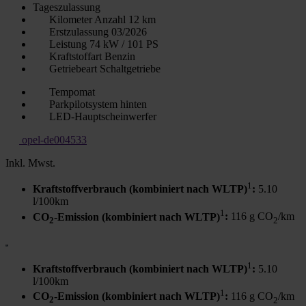
Tageszulassung
Kilometer Anzahl
12 km
Erstzulassung
03/2026
Leistung
74 kW / 101 PS
Kraftstoffart
Benzin
Getriebeart
Schaltgetriebe
Tempomat
Parkpilotsystem hinten
LED-Hauptscheinwerfer
opel-de004533
Inkl. Mwst.
1
Kraftstoffverbrauch (kombiniert nach WLTP)
:
5.10
l/100km
1
CO
-Emission (kombiniert nach WLTP)
:
116 g CO
/km
2
2
1
Kraftstoffverbrauch (kombiniert nach WLTP)
:
5.10
l/100km
1
CO
-Emission (kombiniert nach WLTP)
:
116 g CO
/km
2
2