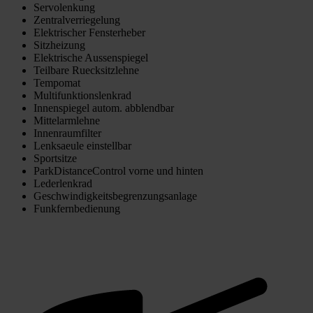
Servolenkung
Zentralverriegelung
Elektrischer Fensterheber
Sitzheizung
Elektrische Aussenspiegel
Teilbare Ruecksitzlehne
Tempomat
Multifunktionslenkrad
Innenspiegel autom. abblendbar
Mittelarmlehne
Innenraumfilter
Lenksaeule einstellbar
Sportsitze
ParkDistanceControl vorne und hinten
Lederlenkrad
Geschwindigkeitsbegrenzungsanlage
Funkfernbedienung