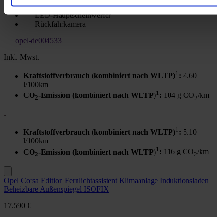
Elektrische Parkbremse
LED-Hauptscheinwerfer
Rückfahrkamera
opel-de004533
Inkl. Mwst.
1
Kraftstoffverbrauch (kombiniert nach WLTP)
:
4.60
l/100km
1
CO
-Emission (kombiniert nach WLTP)
:
104 g CO
/km
2
2
1
Kraftstoffverbrauch (kombiniert nach WLTP)
:
5.10
l/100km
1
CO
-Emission (kombiniert nach WLTP)
:
116 g CO
/km
2
2
Opel Corsa Edition Fernlichtassistent Klimaanlage Induktionsladen
Beheizbare Außenspiegel ISOFIX
17.590 €