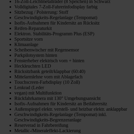
16-Zoll-Leichtmetallräder (8 Speichen) in Schwarz
Volldigitales 7-Zoll-Fahrerinfodisplay farbig
Sitzbezug / Polsterung: Stoff
Geschwindigkeits-Regelanlage (Tempomat)
Isofix-Aufnahmen für Kindersitz an Rücksitz
Reifen-Reparaturkit
Elektron. Stabilitäts-Programm Plus (ESP)
Sportsitze vorn
Klimaanlage
Scheibenwischer mit Regensensor
Parkpilotsystem hinten
Fensterheber elektrisch vorn + hinten
Heckleuchten LED
Rücksitzbank geteilt/klappbar (60:40)
Mittelarmlehne vorn mit Ablagefach
Touchscreen-Farbdisplay (10 Zoll)
Lenkrad (Leder
vegan) mit Multifunktion
Rückfahrkamera mit 130° Umgebungsansicht
Isofix-Aufnahmen für Kindersitz an Beifahrersitz
Außenspiegel elektr. verstell- und heizbar elektr. anklappbar
Geschwindigkeits-Regelanlage (Tempomat) inkl.
Geschwindigkeits-Begrenzeranlage
Reserverad in Fahrbereifung
Metallic-/Mineraleffekt-Lackierung