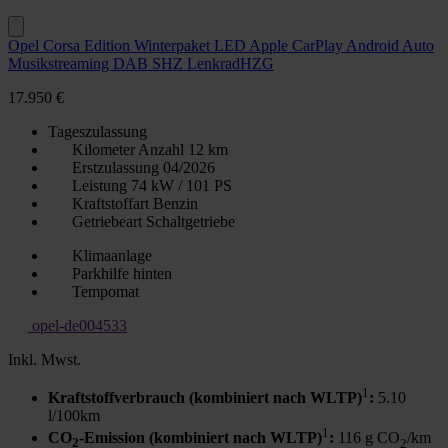
Opel Corsa Edition Winterpaket LED Apple CarPlay Android Auto
Musikstreaming DAB SHZ LenkradHZG
17.950 €
Tageszulassung
Kilometer Anzahl
12 km
Erstzulassung
04/2026
Leistung
74 kW / 101 PS
Kraftstoffart
Benzin
Getriebeart
Schaltgetriebe
Klimaanlage
Parkhilfe hinten
Tempomat
opel-de004533
Inkl. Mwst.
1
Kraftstoffverbrauch (kombiniert nach WLTP)
:
5.10
l/100km
1
CO
-Emission (kombiniert nach WLTP)
:
116 g CO
/km
2
2