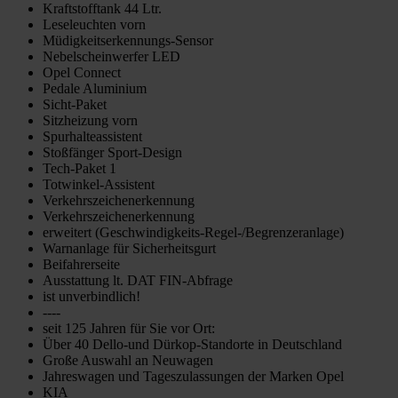
Kraftstofftank 44 Ltr.
Leseleuchten vorn
Müdigkeitserkennungs-Sensor
Nebelscheinwerfer LED
Opel Connect
Pedale Aluminium
Sicht-Paket
Sitzheizung vorn
Spurhalteassistent
Stoßfänger Sport-Design
Tech-Paket 1
Totwinkel-Assistent
Verkehrszeichenerkennung
Verkehrszeichenerkennung
erweitert (Geschwindigkeits-Regel-/Begrenzeranlage)
Warnanlage für Sicherheitsgurt
Beifahrerseite
Ausstattung lt. DAT FIN-Abfrage
ist unverbindlich!
----
seit 125 Jahren für Sie vor Ort:
Über 40 Dello-und Dürkop-Standorte in Deutschland
Große Auswahl an Neuwagen
Jahreswagen und Tageszulassungen der Marken Opel
KIA