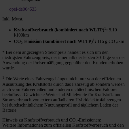
opel-de004533
Inkl. Mwst.
1
Kraftstoffverbrauch (kombiniert nach WLTP)
:
5.10
l/100km
1
CO
-Emission (kombiniert nach WLTP)
:
116 g CO
/km
2
2
* Bei dem angezeigten Streichpreis handelt es sich um den
niedrigsten Fahrzeugpreis, der innerhalb der letzten 30 Tage vor der
Anwendung der Preisermäßigung gegenüber den Kunden erhoben
wurde.
1
Die Werte eines Fahrzeugs hängen nicht nur von der effizienten
Ausnutzung des Kraftstoffs durch das Fahrzeug ab sondern werden
auch vom Fahrverhalten und anderen nichttechnischen Faktoren
beeinflusst. Gewichtete Werte sind Mittelwerte für Kraftstoff- und
Stromverbrauch von extern aufladbaren Hybridelektrofahrzeugen
bei durchschnittlichem Nutzungsprofil und täglichem Laden der
Batterie.
Hinweis zu Kraftstoffverbrauch und CO₂-Emissionen:
Weitere Informationen zum offiziellen Kraftstoffverbrauch und den