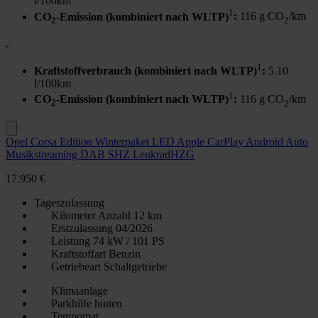
l/100km
1
CO
-Emission (kombiniert nach WLTP)
:
116 g CO
/km
2
2
1
Kraftstoffverbrauch (kombiniert nach WLTP)
:
5.10
l/100km
1
CO
-Emission (kombiniert nach WLTP)
:
116 g CO
/km
2
2
Opel Corsa Edition Winterpaket LED Apple CarPlay Android Auto
Musikstreaming DAB SHZ LenkradHZG
17.950 €
Tageszulassung
Kilometer Anzahl
12 km
Erstzulassung
04/2026
Leistung
74 kW / 101 PS
Kraftstoffart
Benzin
Getriebeart
Schaltgetriebe
Klimaanlage
Parkhilfe hinten
Tempomat