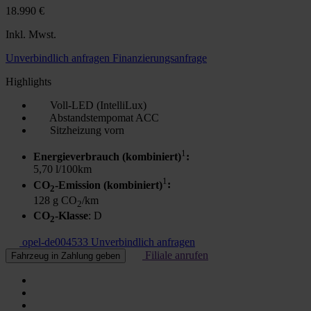
18.990 €
Inkl. Mwst.
Unverbindlich anfragen
Finanzierungsanfrage
Highlights
Voll-LED (IntelliLux)
Abstandstempomat ACC
Sitzheizung vorn
1
Energieverbrauch (kombiniert)
:
5,70 l/100km
1
CO
-Emission (kombiniert)
:
2
128 g CO
/km
2
CO
-Klasse
: D
2
opel-de004533
Unverbindlich anfragen
Filiale anrufen
Fahrzeug in Zahlung geben