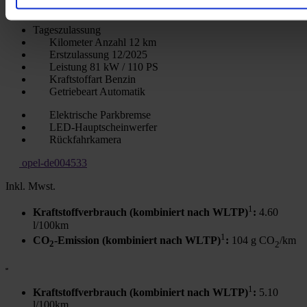
20.990 €
Tageszulassung
Kilometer Anzahl
12 km
Erstzulassung
12/2025
Leistung
81 kW / 110 PS
Kraftstoffart
Benzin
Getriebeart
Automatik
Elektrische Parkbremse
LED-Hauptscheinwerfer
Rückfahrkamera
opel-de004533
Inkl. Mwst.
1
Kraftstoffverbrauch (kombiniert nach WLTP)
:
4.60
l/100km
1
CO
-Emission (kombiniert nach WLTP)
:
104 g CO
/km
2
2
1
Kraftstoffverbrauch (kombiniert nach WLTP)
:
5.10
l/100km