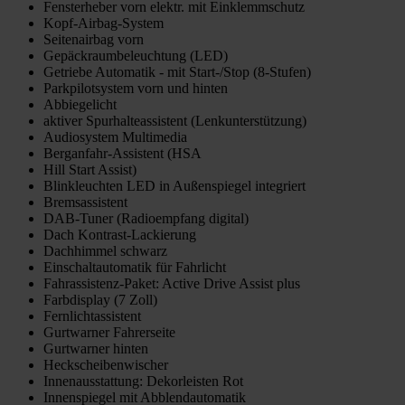
Fensterheber vorn elektr. mit Einklemmschutz
Kopf-Airbag-System
Seitenairbag vorn
Gepäckraumbeleuchtung (LED)
Getriebe Automatik - mit Start-/Stop (8-Stufen)
Parkpilotsystem vorn und hinten
Abbiegelicht
aktiver Spurhalteassistent (Lenkunterstützung)
Audiosystem Multimedia
Berganfahr-Assistent (HSA
Hill Start Assist)
Blinkleuchten LED in Außenspiegel integriert
Bremsassistent
DAB-Tuner (Radioempfang digital)
Dach Kontrast-Lackierung
Dachhimmel schwarz
Einschaltautomatik für Fahrlicht
Fahrassistenz-Paket: Active Drive Assist plus
Farbdisplay (7 Zoll)
Fernlichtassistent
Gurtwarner Fahrerseite
Gurtwarner hinten
Heckscheibenwischer
Innenausstattung: Dekorleisten Rot
Innenspiegel mit Abblendautomatik