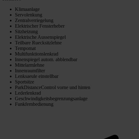
Klimaanlage
Servolenkung
Zentralverriegelung
Elektrischer Fensterheber
Sitzheizung
Elektrische Aussenspiegel
Teilbare Ruecksitzlehne
Tempomat
Multifunktionslenkrad
Innenspiegel autom. abblendbar
Mittelarmlehne
Innenraumfilter
Lenksaeule einstellbar
Sportsitze
ParkDistanceControl vorne und hinten
Lederlenkrad
Geschwindigkeitsbegrenzungsanlage
Funkfernbedienung