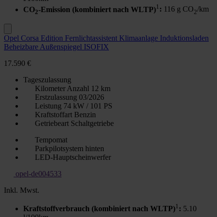
1
CO
-Emission (kombiniert nach WLTP)
:
116 g CO
/km
2
2
Opel Corsa Edition Fernlichtassistent Klimaanlage Induktionsladen
Beheizbare Außenspiegel ISOFIX
17.590 €
Tageszulassung
Kilometer Anzahl
12 km
Erstzulassung
03/2026
Leistung
74 kW / 101 PS
Kraftstoffart
Benzin
Getriebeart
Schaltgetriebe
Tempomat
Parkpilotsystem hinten
LED-Hauptscheinwerfer
opel-de004533
Inkl. Mwst.
1
Kraftstoffverbrauch (kombiniert nach WLTP)
:
5.10