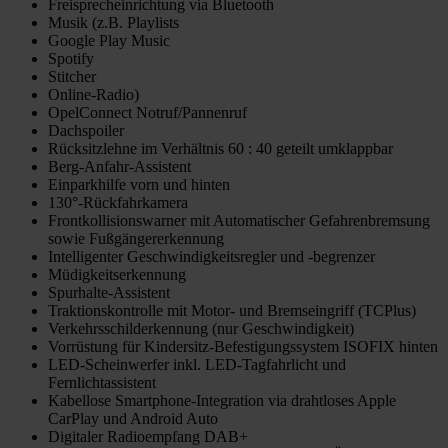
Freisprecheinrichtung via Bluetooth
Musik (z.B. Playlists
Google Play Music
Spotify
Stitcher
Online-Radio)
OpelConnect Notruf/Pannenruf
Dachspoiler
Rücksitzlehne im Verhältnis 60 : 40 geteilt umklappbar
Berg-Anfahr-Assistent
Einparkhilfe vorn und hinten
130°-Rückfahrkamera
Frontkollisionswarner mit Automatischer Gefahrenbremsung
sowie Fußgängererkennung
Intelligenter Geschwindigkeitsregler und -begrenzer
Müdigkeitserkennung
Spurhalte-Assistent
Traktionskontrolle mit Motor- und Bremseingriff (TCPlus)
Verkehrsschilderkennung (nur Geschwindigkeit)
Vorrüstung für Kindersitz-Befestigungssystem ISOFIX hinten
LED-Scheinwerfer inkl. LED-Tagfahrlicht und
Fernlichtassistent
Kabellose Smartphone-Integration via drahtloses Apple
CarPlay und Android Auto
Digitaler Radioempfang DAB+