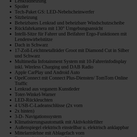
Lenkradheizung
Spoiler
Tech-Paket GS: LED-Nebelscheinwerfer
Sitzheizung
Beheizbares Lenkrad und beheizbare Windschutzscheibe
Rückfahrkamera mit 130° Umgebungsansicht
Intelli-Sitze für Fahrer und Beifahrer Ergo-Funktionen mit
Lendenwirbelstütze
Dach in Schwarz
17-Zoll-Leichtmetallräder Groot mit Diamond Cut in Silber
und Schwarz
Multimedia Infotainment System mit 10-Fahrerinfodisplay
inkl. Wireless Charging und DAB Radio
Apple CarPlay und Android Auto
OpelConnect mit Connect Plus-Diensten/ TomTom Online
Traffic
Lenkrad aus veganem Kunstleder
Toter-Winkel-Warner
LED-Rückleuchten
4 USB-C-Ladeanschlüsse (2x vorn
2x hinten)
3-D- Navigationssystem
Klimatisierungsautomatik mit Aktivkohlefilter
Außenspiegel elektrisch einstellbar u. elektrisch anklappbar
Mittelarmlehne mit Ablagefach vorn