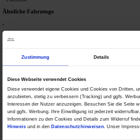
Ähnliche Fahrzeuge
1
Stromverbrauch (kombiniert nach WLTP)
:
Opel Frontera Electric Edition 83kW Komfort Tech-Paket 17-Alu
Zustimmung
Details
Allwetter Navi LED
27.890 €
Diese Webseite verwendet Cookies
Vorführwagen
Kilometer Anzahl
4.032 km
Diese verwendet eigene Cookies und Cookies von Dritten, u
Erstzulassung
04/2026
anzubieten, stetig zu verbessern (Tracking) und ggfs. Werb
Leistung
83 kW / 113 PS
Kraftstoffart
Elektro
Interessen der Nutzer anzuzeigen. Besuchen Sie die Seite w
Getriebeart
Automatik
und ggfs. Werbung. Ihre Einwilligung ist jederzeit widerrufbar
Lenkradhzg / Sitzhzg
Informationen zu den Cookies und Details zum Widerruf find
Rückfahrkam.,Parkpilot
Hinweis
und in den
Datenschutzhinweisen
. Unser Impress
11kw-OnBoardCharger