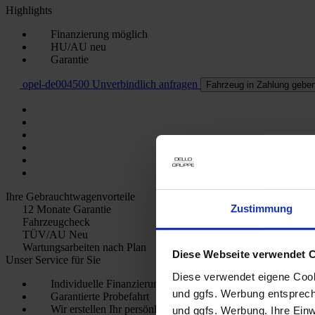
Highlights
Finanzierung möglich
HU/AU neu
Garantie
opel-de004500
Unverbindlich anfragen
Fahrzeug in Zahlung gebe
Ihre Gebrauchtwagenvorteile
Zustimmung
12 Monate Garantie
Fahrzeugcheck
TÜV/AU Neu
Wartungsarbeiten nach Plan
Diese Webseite verwendet 
Unser Service für Sie
Diese verwendet eigene Cooki
Individuelle Finanzierungs- und Leasingangebote
und ggfs. Werbung entsprech
Garantierte Probefahrt
Wir erstellen Ihr persönliches Kfz-Versicherungs-Angebot
und ggfs. Werbung. Ihre Einwi