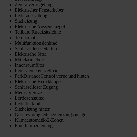
Zentralverriegelung
Elektrischer Fensterheber
Lederausstattung
Sitzheizung
Elektrische Aussenspiegel
Teilbare Ruecksitzlehne
Tempomat
Multifunktionslenkrad
Schlüsselloses Starten
Elektrische Sitze
Mittelarmlehne
Innenraumfilter
Lenksaeule einstellbar
ParkDistanceControl vorne und hinten
Elektrische Heckklappe
Schlüsselloser Zugang
Memory Sitze
Lordosenstütze
Lederlenkrad
Sitzheizung hinten
Geschwindigkeitsbegrenzungsanlage
Klimaautomatik-2-Zonen
Funkfernbedienung