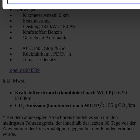
Neuwagen
Kilometer Anzahl
0 km
Erstzulassung
Leistung
132 kW / 180 PS
Kraftstoffart
Benzin
Getriebeart
Automatik
ACC inkl. Stop & Go
Rückfahrkam., PDCv+h
klimat. Ledersitze
opel-de004539
Inkl. Mwst.
1
Kraftstoffverbrauch (kombiniert nach WLTP)
:
6.90
l/100km
1
CO
-Emission (kombiniert nach WLTP)
:
155 g CO
/km
2
2
* Bei dem angezeigten Streichpreis handelt es sich um den
niedrigsten Fahrzeugpreis, der innerhalb der letzten 30 Tage vor der
Anwendung der Preisermäßigung gegenüber den Kunden erhoben
wurde.