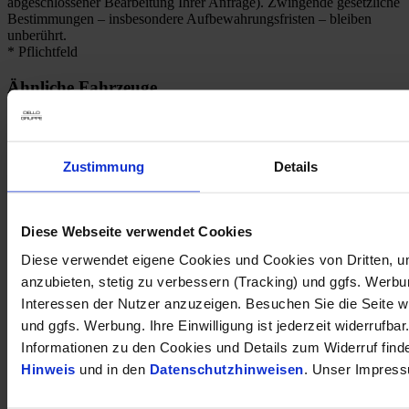
abgeschlossener Bearbeitung Ihrer Anfrage). Zwingende gesetzliche
Bestimmungen – insbesondere Aufbewahrungsfristen – bleiben
unberührt.
* Pflichtfeld
Ähnliche Fahrzeuge
1
Kraftstoffverbrauch (kombiniert nach WLTP)
:
6.90
Zustimmung
Details
l/100km
1
CO
-Emission (kombiniert nach WLTP)
:
155 g CO
/km
2
2
Diese Webseite verwendet Cookies
Kia XCee'd Spirit 110kW AT JBL Premium-Sound Navi Digitales
Diese verwendet eigene Cookies und Cookies von Dritten, u
Cockpit Soundsystem LED ACC Apple CarPlay
anzubieten, stetig zu verbessern (Tracking) und ggfs. Werb
33.750 €
Interessen der Nutzer anzuzeigen. Besuchen Sie die Seite w
und ggfs. Werbung. Ihre Einwilligung ist jederzeit widerrufbar
Neuwagen
Kilometer Anzahl
0 km
Informationen zu den Cookies und Details zum Widerruf find
Erstzulassung
Hinweis
und in den
Datenschutzhinweisen
. Unser Impress
Leistung
110 kW / 150 PS
Kraftstoffart
Benzin
Getriebeart
Automatik