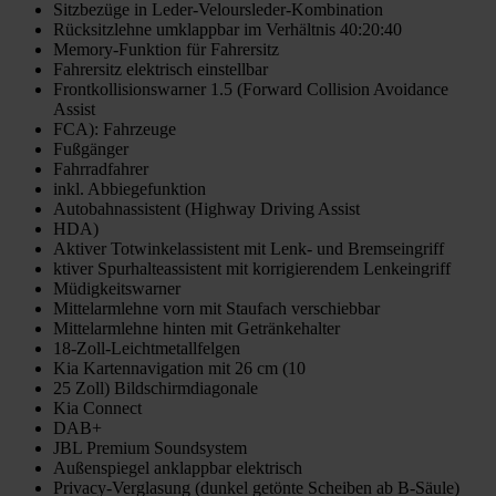
Sitzbezüge in Leder-Veloursleder-Kombination
Rücksitzlehne umklappbar im Verhältnis 40:20:40
Memory-Funktion für Fahrersitz
Fahrersitz elektrisch einstellbar
Frontkollisionswarner 1.5 (Forward Collision Avoidance
Assist
FCA): Fahrzeuge
Fußgänger
Fahrradfahrer
inkl. Abbiegefunktion
Autobahnassistent (Highway Driving Assist
HDA)
Aktiver Totwinkelassistent mit Lenk- und Bremseingriff
ktiver Spurhalteassistent mit korrigierendem Lenkeingriff
Müdigkeitswarner
Mittelarmlehne vorn mit Staufach verschiebbar
Mittelarmlehne hinten mit Getränkehalter
18-Zoll-Leichtmetallfelgen
Kia Kartennavigation mit 26 cm (10
25 Zoll) Bildschirmdiagonale
Kia Connect
DAB+
JBL Premium Soundsystem
Außenspiegel anklappbar elektrisch
Privacy-Verglasung (dunkel getönte Scheiben ab B-Säule)