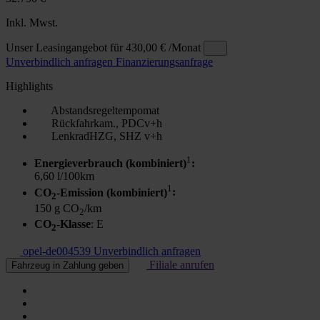
Inkl. Mwst.
Unser Leasingangebot für
430,00 €
/Monat
Unverbindlich anfragen
Finanzierungsanfrage
Highlights
Abstandsregeltempomat
Rückfahrkam., PDCv+h
LenkradHZG, SHZ v+h
1
Energieverbrauch (kombiniert)
:
6,60 l/100km
1
CO
-Emission (kombiniert)
:
2
150 g CO
/km
2
CO
-Klasse
: E
2
opel-de004539
Unverbindlich anfragen
Filiale anrufen
Fahrzeug in Zahlung geben