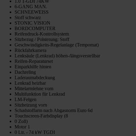
1.0 T-GDI 74KW
6-GANG MAN.
SCHNEEWEISS
Stoff schwarz
STONIC VISION
BORDCOMPUTER
Reifendruck-Kontrollsystem
Sitzbezug / Polsterung: Stoff
Geschwindigkeits-Regelanlage (Tempomat)
Rückfahrkamera
Lenksäule (Lenkrad) höhen-/längsverstellbar
Reifen-Reparaturset
Einparkhilfe hinten
Dachreling
Laderaumabdeckung
Lenkrad heizbar
Mittelarmlehne vorn
Multifunktion für Lenkrad
LM-Felgen
Sitzheizung vorn
Schadstoffarm nach Abgasnorm Euro 6d
Touchscreen-Farbdisplay (8
0 Zoll)
Motor 1
0 Ltr. - 74 kW TGDI