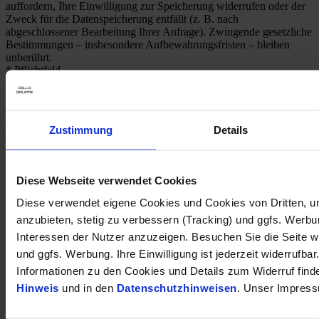
auffordern, Ihre Einwilligung zur Speicherung widerrufen oder der
Zweck für die Datenspeicherung entfällt (z. B. nach
abgeschlossener Bearbeitung Ihrer Anfrage). Zwingende gesetzliche
Bestimmungen – insbesondere Aufbewahrungsfristen – bleiben
unberührt.
* Pflichtfeld
Ähnliche Fahrzeuge
1
Kraftstoffverbrauch (kombiniert nach WLTP)
:
5.70
Zustimmung
Details
l/100km
1
CO
-Emission (kombiniert nach WLTP)
:
128 g CO
/km
2
2
Diese Webseite verwendet Cookies
Kia Stonic VISION Navi LED Apple CarPlay Android Auto
Diese verwendet eigene Cookies und Cookies von Dritten, u
Klimaautom DAB SHZ LenkradHZG Spurhalteass.
anzubieten, stetig zu verbessern (Tracking) und ggfs. Werb
21.999 €
Interessen der Nutzer anzuzeigen. Besuchen Sie die Seite w
und ggfs. Werbung. Ihre Einwilligung ist jederzeit widerrufbar
Tageszulassung
Informationen zu den Cookies und Details zum Widerruf find
Kilometer Anzahl
12 km
Erstzulassung
07/2026
Hinweis
und in den
Datenschutzhinweisen
. Unser Impress
Leistung
74 kW / 101 PS
Kraftstoffart
Benzin