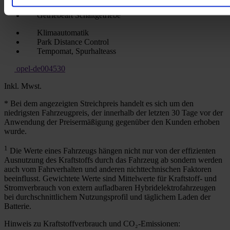
Kraftstoffart
Benzin
Getriebeart
Schaltgetriebe
Klimaautomatik
Park Distance Control
Tempomat, Spurhalteass
opel-de004530
Inkl. Mwst.
* Bei dem angezeigten Streichpreis handelt es sich um den
niedrigsten Fahrzeugpreis, der innerhalb der letzten 30 Tage vor der
Anwendung der Preisermäßigung gegenüber den Kunden erhoben
wurde.
1
Die Werte eines Fahrzeugs hängen nicht nur von der effizienten
Ausnutzung des Kraftstoffs durch das Fahrzeug ab sondern werden
auch vom Fahrverhalten und anderen nichttechnischen Faktoren
beeinflusst. Gewichtete Werte sind Mittelwerte für Kraftstoff- und
Stromverbrauch von extern aufladbaren Hybridelektrofahrzeugen
bei durchschnittlichem Nutzungsprofil und täglichem Laden der
Batterie.
Hinweis zu Kraftstoffverbrauch und CO₂-Emissionen: