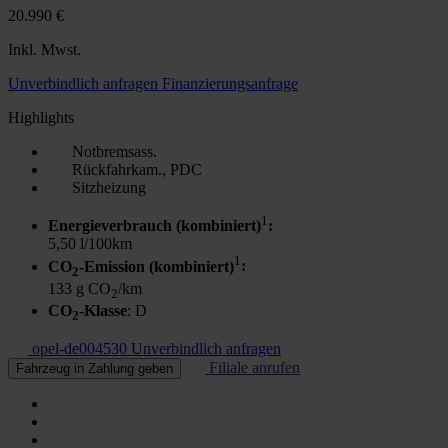
20.990 €
Inkl. Mwst.
Unverbindlich anfragen
Finanzierungsanfrage
Highlights
Notbremsass.
Rückfahrkam., PDC
Sitzheizung
1
Energieverbrauch (kombiniert)
:
5,50 l/100km
1
CO
-Emission (kombiniert)
:
2
133 g CO
/km
2
CO
-Klasse
: D
2
opel-de004530
Unverbindlich anfragen
Filiale anrufen
Fahrzeug in Zahlung geben