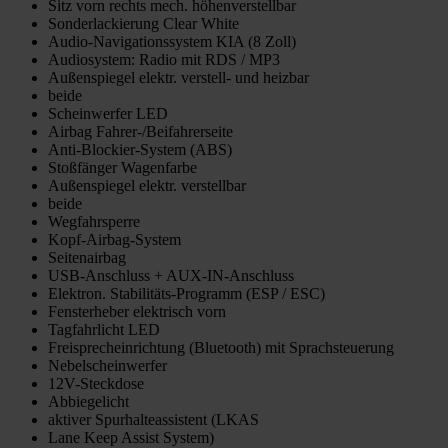
Sitz vorn rechts mech. höhenverstellbar
Sonderlackierung Clear White
Audio-Navigationssystem KIA (8 Zoll)
Audiosystem: Radio mit RDS / MP3
Außenspiegel elektr. verstell- und heizbar
beide
Scheinwerfer LED
Airbag Fahrer-/Beifahrerseite
Anti-Blockier-System (ABS)
Stoßfänger Wagenfarbe
Außenspiegel elektr. verstellbar
beide
Wegfahrsperre
Kopf-Airbag-System
Seitenairbag
USB-Anschluss + AUX-IN-Anschluss
Elektron. Stabilitäts-Programm (ESP / ESC)
Fensterheber elektrisch vorn
Tagfahrlicht LED
Freisprecheinrichtung (Bluetooth) mit Sprachsteuerung
Nebelscheinwerfer
12V-Steckdose
Abbiegelicht
aktiver Spurhalteassistent (LKAS
Lane Keep Assist System)