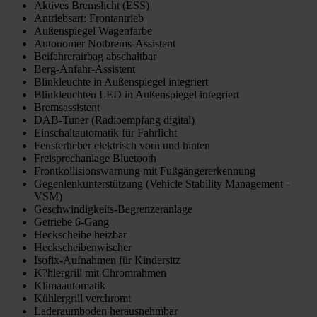
Aktives Bremslicht (ESS)
Antriebsart: Frontantrieb
Außenspiegel Wagenfarbe
Autonomer Notbrems-Assistent
Beifahrerairbag abschaltbar
Berg-Anfahr-Assistent
Blinkleuchte in Außenspiegel integriert
Blinkleuchten LED in Außenspiegel integriert
Bremsassistent
DAB-Tuner (Radioempfang digital)
Einschaltautomatik für Fahrlicht
Fensterheber elektrisch vorn und hinten
Freisprechanlage Bluetooth
Frontkollisionswarnung mit Fußgängererkennung
Gegenlenkunterstützung (Vehicle Stability Management -
VSM)
Geschwindigkeits-Begrenzeranlage
Getriebe 6-Gang
Heckscheibe heizbar
Heckscheibenwischer
Isofix-Aufnahmen für Kindersitz
K?hlergrill mit Chromrahmen
Klimaautomatik
Kühlergrill verchromt
Laderaumboden herausnehmbar