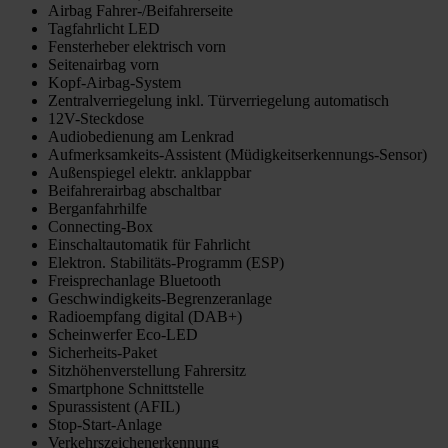
Airbag Fahrer-/Beifahrerseite
Tagfahrlicht LED
Fensterheber elektrisch vorn
Seitenairbag vorn
Kopf-Airbag-System
Zentralverriegelung inkl. Türverriegelung automatisch
12V-Steckdose
Audiobedienung am Lenkrad
Aufmerksamkeits-Assistent (Müdigkeitserkennungs-Sensor)
Außenspiegel elektr. anklappbar
Beifahrerairbag abschaltbar
Berganfahrhilfe
Connecting-Box
Einschaltautomatik für Fahrlicht
Elektron. Stabilitäts-Programm (ESP)
Freisprechanlage Bluetooth
Geschwindigkeits-Begrenzeranlage
Radioempfang digital (DAB+)
Scheinwerfer Eco-LED
Sicherheits-Paket
Sitzhöhenverstellung Fahrersitz
Smartphone Schnittstelle
Spurassistent (AFIL)
Stop-Start-Anlage
Verkehrszeichenerkennung