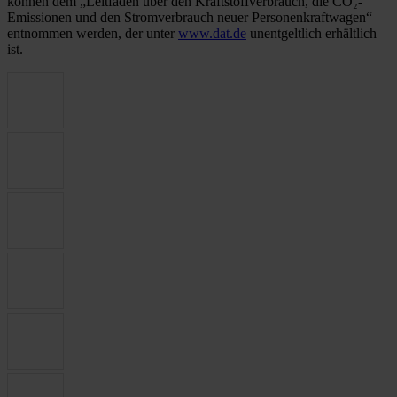
können dem „Leitfaden über den Kraftstoffverbrauch, die CO₂-
Emissionen und den Stromverbrauch neuer Personenkraftwagen“
entnommen werden, der unter
www.dat.de
unentgeltlich erhältlich
ist.