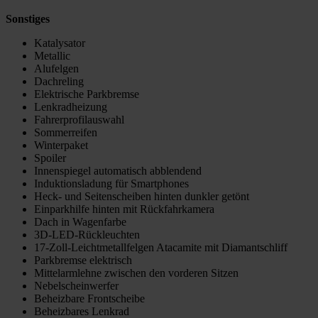
Sonstiges
Katalysator
Metallic
Alufelgen
Dachreling
Elektrische Parkbremse
Lenkradheizung
Fahrerprofilauswahl
Sommerreifen
Winterpaket
Spoiler
Innenspiegel automatisch abblendend
Induktionsladung für Smartphones
Heck- und Seitenscheiben hinten dunkler getönt
Einparkhilfe hinten mit Rückfahrkamera
Dach in Wagenfarbe
3D-LED-Rückleuchten
17-Zoll-Leichtmetallfelgen Atacamite mit Diamantschliff
Parkbremse elektrisch
Mittelarmlehne zwischen den vorderen Sitzen
Nebelscheinwerfer
Beheizbare Frontscheibe
Beheizbares Lenkrad