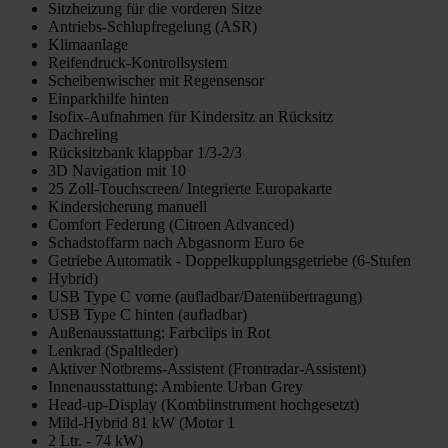
Sitzheizung für die vorderen Sitze
Antriebs-Schlupfregelung (ASR)
Klimaanlage
Reifendruck-Kontrollsystem
Scheibenwischer mit Regensensor
Einparkhilfe hinten
Isofix-Aufnahmen für Kindersitz an Rücksitz
Dachreling
Rücksitzbank klappbar 1/3-2/3
3D Navigation mit 10
25 Zoll-Touchscreen/ Integrierte Europakarte
Kindersicherung manuell
Comfort Federung (Citroen Advanced)
Schadstoffarm nach Abgasnorm Euro 6e
Getriebe Automatik - Doppelkupplungsgetriebe (6-Stufen
Hybrid)
USB Type C vorne (aufladbar/Datenübertragung)
USB Type C hinten (aufladbar)
Außenausstattung: Farbclips in Rot
Lenkrad (Spaltleder)
Aktiver Notbrems-Assistent (Frontradar-Assistent)
Innenausstattung: Ambiente Urban Grey
Head-up-Display (Kombiinstrument hochgesetzt)
Mild-Hybrid 81 kW (Motor 1
2 Ltr. - 74 kW)