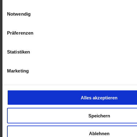
Einwilligungsauswahl
Gebrauchtwagen
Notwendig
Kilometer Anzahl
19.506 km
Erstzulassung
06/2024
Leistung
61 kW / 83 PS
Kraftstoffart
Benzin
Präferenzen
Getriebeart
Schaltgetriebe
AHK abnehmbar
Statistiken
Einpartkhilfe hinten
Spurassistent
opel-de004523
Marketing
Citroen C3 Feel Navi LED Klimaautom PDC Kamera DAB
Keyless Start Totwinkelassistent Spurhalteass.
Alles akzeptieren
8.680 €
Speichern
Gebrauchtwagen
Kilometer Anzahl
74.211 km
Erstzulassung
05/2017
Leistung
50 kW / 68 PS
Ablehnen