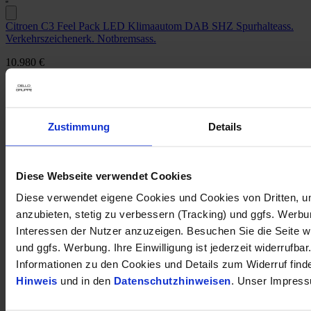
Citroen C3 Feel Pack LED Klimaautom DAB SHZ Spurhalteass.
Verkehrszeichenerk. Notbremsass.
10.980 €
Gebrauchtwagen
Kilometer Anzahl
45.473 km
Erstzulassung
11/2021
Leistung
61 kW / 83 PS
Zustimmung
Details
Kraftstoffart
Benzin
Getriebeart
Schaltgetriebe
Touchscreen
Diese Webseite verwendet Cookies
Klimaautomatik
Ganzjahresreifen
Diese verwendet eigene Cookies und Cookies von Dritten, u
anzubieten, stetig zu verbessern (Tracking) und ggfs. Werb
opel-de004523
Interessen der Nutzer anzuzeigen. Besuchen Sie die Seite w
und ggfs. Werbung. Ihre Einwilligung ist jederzeit widerrufbar
Informationen zu den Cookies und Details zum Widerruf find
Citroen C3 YOU! 1.2 abn. AHK Einparkhilfe LED
Hinweis
und in den
Datenschutzhinweisen
. Unser Impress
Spurhalteassistent PDC Klimaanlage Radio Metallic
11.980 €