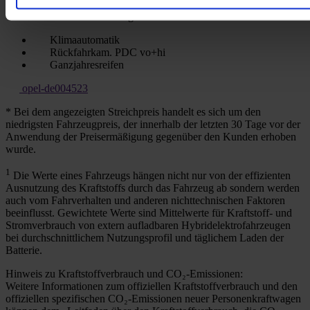
Kraftstoffart
Benzin
Getriebeart
Schaltgetriebe
Klimaautomatik
Rückfahrkam. PDC vo+hi
Ganzjahresreifen
opel-de004523
* Bei dem angezeigten Streichpreis handelt es sich um den
niedrigsten Fahrzeugpreis, der innerhalb der letzten 30 Tage vor der
Anwendung der Preisermäßigung gegenüber den Kunden erhoben
wurde.
1
Die Werte eines Fahrzeugs hängen nicht nur von der effizienten
Ausnutzung des Kraftstoffs durch das Fahrzeug ab sondern werden
auch vom Fahrverhalten und anderen nichttechnischen Faktoren
beeinflusst. Gewichtete Werte sind Mittelwerte für Kraftstoff- und
Stromverbrauch von extern aufladbaren Hybridelektrofahrzeugen
bei durchschnittlichem Nutzungsprofil und täglichem Laden der
Batterie.
Hinweis zu Kraftstoffverbrauch und CO₂-Emissionen:
Weitere Informationen zum offiziellen Kraftstoffverbrauch und den
offiziellen spezifischen CO₂-Emissionen neuer Personenkraftwagen