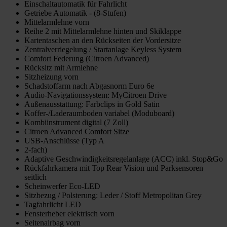
Einschaltautomatik für Fahrlicht
Getriebe Automatik - (8-Stufen)
Mittelarmlehne vorn
Reihe 2 mit Mittelarmlehne hinten und Skiklappe
Kartentaschen an den Rückseiten der Vordersitze
Zentralverriegelung / Startanlage Keyless System
Comfort Federung (Citroen Advanced)
Rücksitz mit Armlehne
Sitzheizung vorn
Schadstoffarm nach Abgasnorm Euro 6e
Audio-Navigationssystem: MyCitroen Drive
Außenausstattung: Farbclips in Gold Satin
Koffer-/Laderaumboden variabel (Moduboard)
Kombiinstrument digital (7 Zoll)
Citroen Advanced Comfort Sitze
USB-Anschlüsse (Typ A
2-fach)
Adaptive Geschwindigkeitsregelanlage (ACC) inkl. Stop&Go
Rückfahrkamera mit Top Rear Vision und Parksensoren
seitlich
Scheinwerfer Eco-LED
Sitzbezug / Polsterung: Leder / Stoff Metropolitan Grey
Tagfahrlicht LED
Fensterheber elektrisch vorn
Seitenairbag vorn