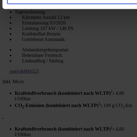
28.980 €
Tageszulassung
Kilometer Anzahl
12 km
Erstzulassung
03/2026
Leistung
107 kW / 146 PS
Kraftstoffart
Benzin
Getriebeart
Automatik
Abstandsregeltempomat
Beheizbare Frontsch.
Lenkradhzg / Sitzhzg
opel-de004523
Inkl. Mwst.
1
Kraftstoffverbrauch (kombiniert nach WLTP)
:
4.80
l/100km
1
CO
-Emission (kombiniert nach WLTP)
:
109 g CO
/km
2
2
1
Kraftstoffverbrauch (kombiniert nach WLTP)
:
4.80
l/100km