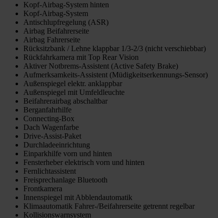
Kopf-Airbag-System hinten
Kopf-Airbag-System
Antischlupfregelung (ASR)
Airbag Beifahrerseite
Airbag Fahrerseite
Rücksitzbank / Lehne klappbar 1/3-2/3 (nicht verschiebbar)
Rückfahrkamera mit Top Rear Vision
Aktiver Notbrems-Assistent (Active Safety Brake)
Aufmerksamkeits-Assistent (Müdigkeitserkennungs-Sensor)
Außenspiegel elektr. anklappbar
Außenspiegel mit Umfeldleuchte
Beifahrerairbag abschaltbar
Berganfahrhilfe
Connecting-Box
Dach Wagenfarbe
Drive-Assist-Paket
Durchladeeinrichtung
Einparkhilfe vorn und hinten
Fensterheber elektrisch vorn und hinten
Fernlichtassistent
Freisprechanlage Bluetooth
Frontkamera
Innenspiegel mit Abblendautomatik
Klimaautomatik Fahrer-/Beifahrerseite getrennt regelbar
Kollisionswarnsystem