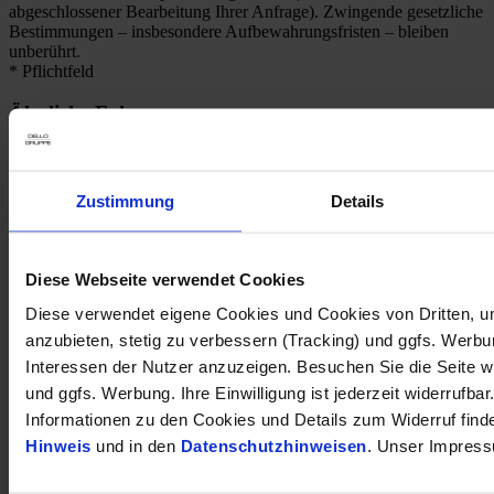
abgeschlossener Bearbeitung Ihrer Anfrage). Zwingende gesetzliche
Bestimmungen – insbesondere Aufbewahrungsfristen – bleiben
unberührt.
* Pflichtfeld
Ähnliche Fahrzeuge
1
Kraftstoffverbrauch (kombiniert nach WLTP)
:
4.80
Zustimmung
Details
l/100km
1
CO
-Emission (kombiniert nach WLTP)
:
109 g CO
/km
2
2
Diese Webseite verwendet Cookies
Citroen C4 MAX Hybrid AT Techno-Paket Light Winter-Paket 17''-
Diese verwendet eigene Cookies und Cookies von Dritten, u
Alu Allwetter Navi Digitales Cockpit
anzubieten, stetig zu verbessern (Tracking) und ggfs. Werb
29.980 €
Interessen der Nutzer anzuzeigen. Besuchen Sie die Seite w
und ggfs. Werbung. Ihre Einwilligung ist jederzeit widerrufbar
Tageszulassung
Informationen zu den Cookies und Details zum Widerruf find
Kilometer Anzahl
12 km
Erstzulassung
06/2026
Hinweis
und in den
Datenschutzhinweisen
. Unser Impress
Leistung
107 kW / 146 PS
Kraftstoffart
Benzin