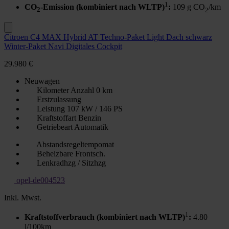
1
CO
-Emission (kombiniert nach WLTP)
:
109 g CO
/km
2
2
Citroen C4 MAX Hybrid AT Techno-Paket Light Dach schwarz
Winter-Paket Navi Digitales Cockpit
29.980 €
Neuwagen
Kilometer Anzahl
0 km
Erstzulassung
Leistung
107 kW / 146 PS
Kraftstoffart
Benzin
Getriebeart
Automatik
Abstandsregeltempomat
Beheizbare Frontsch.
Lenkradhzg / Sitzhzg
opel-de004523
Inkl. Mwst.
1
Kraftstoffverbrauch (kombiniert nach WLTP)
:
4.80
l/100km