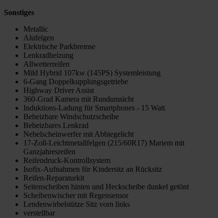
Sonstiges
Metallic
Alufelgen
Elektrische Parkbremse
Lenkradheizung
Allwetterreifen
Mild Hybrid 107kw (145PS) Systemleistung
6-Gang Doppelkupplungsgetriebe
Highway Driver Assist
360-Grad Kamera mit Rundumsicht
Induktions-Ladung für Smartphones - 15 Watt
Beheizbare Windschutzscheibe
Beheizbares Lenkrad
Nebelscheinwerfer mit Abbiegelicht
17-Zoll-Leichtmetallfelgen (215/60R17) Mariem mit
Ganzjahresreifen
Reifendruck-Kontrollsystem
Isofix-Aufnahmen für Kindersitz an Rücksitz
Reifen-Reparaturkit
Seitenscheiben hinten und Heckscheibe dunkel getönt
Scheibenwischer mit Regensensor
Lendenwirbelstütze Sitz vorn links
verstellbar