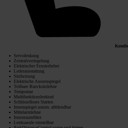
Komfo
Servolenkung
Zentralverriegelung
Elektrischer Fensterheber
Lederausstattung
Sitzheizung
Elektrische Aussenspiegel
Teilbare Ruecksitzlehne
Tempomat
Multifunktionslenkrad
Schlüsselloses Starten
Innenspiegel autom. abblendbar
Mittelarmlehne
Innenraumfilter
Lenksaeule einstellbar
ParkDistanceControl vorne und hinten