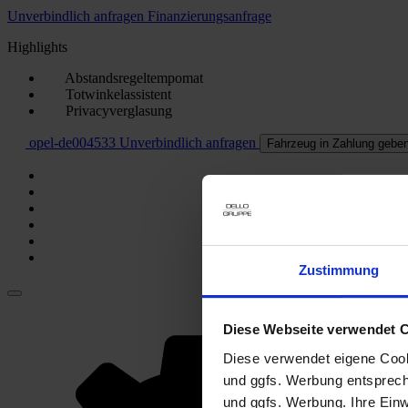
Unverbindlich anfragen
Finanzierungsanfrage
Highlights
Abstandsregeltempomat
Totwinkelassistent
Privacyverglasung
opel-de004533
Unverbindlich anfragen
Fahrzeug in Zahlung gebe
Zustimmung
Diese Webseite verwendet 
Diese verwendet eigene Cooki
und ggfs. Werbung entsprech
und ggfs. Werbung. Ihre Einwi