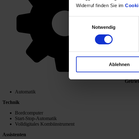
Widerruf finden Sie im
Cooki
Einwilligungsauswahl
Notwendig
Ablehnen
Getrie
Automatik
Technik
Bordcomputer
Start-Stop-Automatik
Volldigitales Kombiinstrument
Assistenten