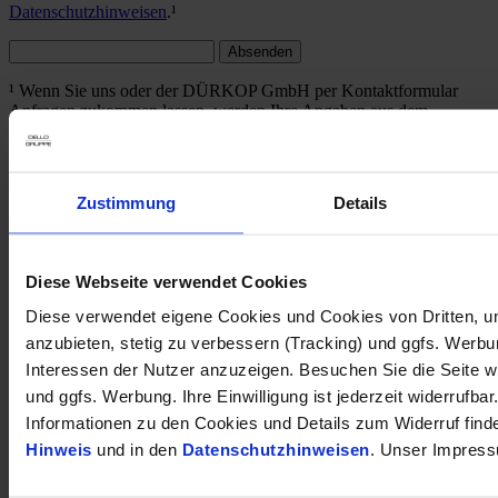
Datenschutzhinweisen
.¹
Absenden
¹ Wenn Sie uns oder der DÜRKOP GmbH per Kontaktformular
Anfragen zukommen lassen, werden Ihre Angaben aus dem
Anfrageformular inklusive der von Ihnen dort angegebenen
Kontaktdaten zwecks Bearbeitung der Anfrage und für den Fall von
Anschlussfragen von uns verarbeitet. Die Verarbeitung der in das
Kontaktformular eingegebenen Daten erfolgt auf Grundlage Ihrer
Zustimmung
Details
Einwilligung (Art. 6 Abs. 1 lit. a DSGVO), die Sie mit einem Klick
auf den Button „Absenden" erklären.
Sie können Ihre
Einwilligung jederzeit widerrufen. Dazu reicht eine formlose
Mitteilung per E-Mail an dsb(at)dello.de
. Die Rechtmäßigkeit der
Diese Webseite verwendet Cookies
bis zum Widerruf erfolgten Datenverarbeitungsvorgänge bleibt vom
Widerruf unberührt. Die von Ihnen im Kontaktformular
Diese verwendet eigene Cookies und Cookies von Dritten, u
eingegebenen Daten verbleiben bei uns, bis Sie uns zur Löschung
anzubieten, stetig zu verbessern (Tracking) und ggfs. Werb
auffordern, Ihre Einwilligung zur Speicherung widerrufen oder der
Interessen der Nutzer anzuzeigen. Besuchen Sie die Seite w
Zweck für die Datenspeicherung entfällt (z. B. nach
abgeschlossener Bearbeitung Ihrer Anfrage). Zwingende gesetzliche
und ggfs. Werbung. Ihre Einwilligung ist jederzeit widerrufbar
Bestimmungen – insbesondere Aufbewahrungsfristen – bleiben
Informationen zu den Cookies und Details zum Widerruf find
unberührt.
Hinweis
und in den
Datenschutzhinweisen
. Unser Impress
* Pflichtfeld
Ähnliche Fahrzeuge