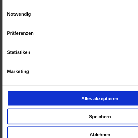
Einwilligungsauswahl
Notwendig
1
Stromverbrauch (kombiniert nach WLTP)
:
Präferenzen
Mazda 6e TAKUMI PLUS 69kWh HUD Pano 360 Kam.
Klimasitze
Statistiken
41.290 €
Neuwagen
Marketing
Kilometer Anzahl
0 km
Erstzulassung
Leistung
190 kW / 258 PS
Kraftstoffart
Elektro
Getriebeart
Automatik
Alles akzeptieren
Leasing/Finanzierung
Inzahlungnahme möglich
Sofort lieferbar!
Speichern
opel-de004500-nw
Ablehnen
Inkl. Mwst.