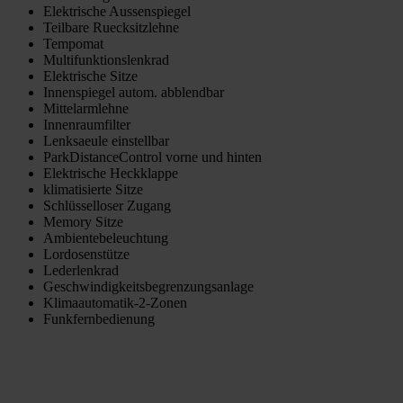
Elektrische Aussenspiegel
Teilbare Ruecksitzlehne
Tempomat
Multifunktionslenkrad
Elektrische Sitze
Innenspiegel autom. abblendbar
Mittelarmlehne
Innenraumfilter
Lenksaeule einstellbar
ParkDistanceControl vorne und hinten
Elektrische Heckklappe
klimatisierte Sitze
Schlüsselloser Zugang
Memory Sitze
Ambientebeleuchtung
Lordosenstütze
Lederlenkrad
Geschwindigkeitsbegrenzungsanlage
Klimaautomatik-2-Zonen
Funkfernbedienung