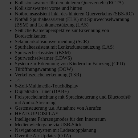
Kollisionswarner für den hinteren Querverkehr (RCTA)
Kollisionswarner vorne und hinten
Notbremsassistent inkl. des hinteren Querverkehrs (SBS-RC)
Notfall-Spurhalteassistent (ELK) mit Spurwechselwarnung
(BSM) und Lenkunterstützung (LAS)
Seitliche Kameraperspektive zur Erkennung von
Bordsteinkanten
Sekundärkollisionsvermeidung (SCR)
Spurhalteassistent mit Lenkradunterstützung (LAS)
Spurwechselassistent (BSM)
Spurwechselwarner (LDWS)
System zur Erkennung von Kindern im Fahrzeug (CPD)
Türöffnungswarnung (DOW)
Verkehrszeichenerkennung (TSR)
14
6-Zoll-Multimedia-Touchdisplay
Digitalradio-Tuner (DAB+)
Freisprecheinrichtung mit Sprachsteuerung und Bluetooth®
mit Audio-Streaming
Gestensteuerung u.a. Annahme von Anrufen
HEAD-UP DISPLAY
Intelligente Fahrzeugmodes für den Innenraum
Medienwiedergabe via USB-Stick
Navigationssystem mit Ladestoppplanung
Over the Air Updates (OTA)