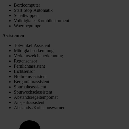
Bordcomputer
Start-Stop-Automatik
Schaltwippen
Volldigitales Kombiinstrument
Waermepumpe
Assistenten
Totwinkel-Assistent
Müdigkeitserkennung
Verkehrszeichenerkennung
Regensensor
Fernlichtassistent
Lichtsensor
Notbremsassistent
Berganfahrassistent
Spurhalteassistent
Spurwechselassistent
Abstandsregeltempomat
Ausparkassistent
Abstands-/Kollisionswarner