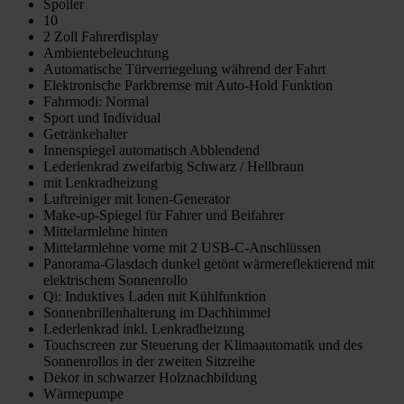
Spoiler
10
2 Zoll Fahrerdisplay
Ambientebeleuchtung
Automatische Türverriegelung während der Fahrt
Elektronische Parkbremse mit Auto-Hold Funktion
Fahrmodi: Normal
Sport und Individual
Getränkehalter
Innenspiegel automatisch Abblendend
Lederlenkrad zweifarbig Schwarz / Hellbraun
mit Lenkradheizung
Luftreiniger mit Ionen-Generator
Make-up-Spiegel für Fahrer und Beifahrer
Mittelarmlehne hinten
Mittelarmlehne vorne mit 2 USB-C-Anschlüssen
Panorama-Glasdach dunkel getönt wärmereflektierend mit
elektrischem Sonnenrollo
Qi: Induktives Laden mit Kühlfunktion
Sonnenbrillenhalterung im Dachhimmel
Lederlenkrad inkl. Lenkradheizung
Touchscreen zur Steuerung der Klimaautomatik und des
Sonnenrollos in der zweiten Sitzreihe
Dekor in schwarzer Holznachbildung
Wärmepumpe