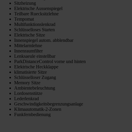
Sitzheizung
Elektrische Aussenspiegel
Teilbare Ruecksitzlehne
Tempomat
Multifunktionslenkrad
Schlüsselloses Starten
Elektrische Sitze
Innenspiegel autom. abblendbar
Mittelarmlehne
Innenraumfilter
Lenksaeule einstellbar
ParkDistanceControl vorne und hinten
Elektrische Heckklappe
klimatisierte Sitze
Schlüsselloser Zugang
Memory Sitze
Ambientebeleuchtung
Lordosenstütze
Lederlenkrad
Geschwindigkeitsbegrenzungsanlage
Klimaautomatik-2-Zonen
Funkfernbedienung