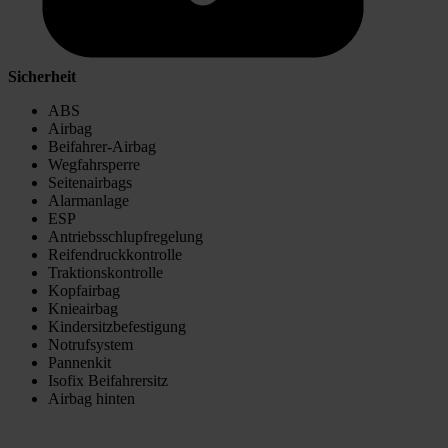
Sicherheit
ABS
Airbag
Beifahrer-Airbag
Wegfahrsperre
Seitenairbags
Alarmanlage
ESP
Antriebsschlupfregelung
Reifendruckkontrolle
Traktionskontrolle
Kopfairbag
Knieairbag
Kindersitzbefestigung
Notrufsystem
Pannenkit
Isofix Beifahrersitz
Airbag hinten