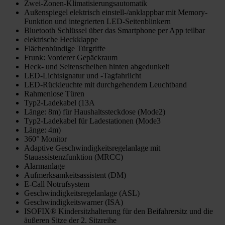
Zwei-Zonen-Klimatisierungsautomatik
Außenspiegel elektrisch einstell-/anklappbar mit Memory-
Funktion und integrierten LED-Seitenblinkern
Bluetooth Schlüssel über das Smartphone per App teilbar
elektrische Heckklappe
Flächenbündige Türgriffe
Frunk: Vorderer Gepäckraum
Heck- und Seitenscheiben hinten abgedunkelt
LED-Lichtsignatur und -Tagfahrlicht
LED-Rückleuchte mit durchgehendem Leuchtband
Rahmenlose Türen
Typ2-Ladekabel (13A
Länge: 8m) für Haushaltssteckdose (Mode2)
Typ2-Ladekabel für Ladestationen (Mode3
Länge: 4m)
360° Monitor
Adaptive Geschwindigkeitsregelanlage mit
Stauassistenzfunktion (MRCC)
Alarmanlage
Aufmerksamkeitsassistent (DM)
E-Call Notrufsystem
Geschwindigkeitsregelanlage (ASL)
Geschwindigkeitswarner (ISA)
ISOFIX® Kindersitzhalterung für den Beifahrersitz und die
äußeren Sitze der 2. Sitzreihe