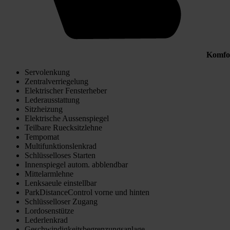
Komfo
Servolenkung
Zentralverriegelung
Elektrischer Fensterheber
Lederausstattung
Sitzheizung
Elektrische Aussenspiegel
Teilbare Ruecksitzlehne
Tempomat
Multifunktionslenkrad
Schlüsselloses Starten
Innenspiegel autom. abblendbar
Mittelarmlehne
Lenksaeule einstellbar
ParkDistanceControl vorne und hinten
Schlüsselloser Zugang
Lordosenstütze
Lederlenkrad
Geschwindigkeitsbegrenzungsanlage