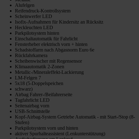
Alufelgen
Reifendruck-Kontrollsystem
Scheinwerfer LED
Isofix-Aufnahmen für Kindersitz an Rücksitz
Heckleuchten LED
Parkpilotsystem hinten
Einschaltautomatik für Fahrlicht
Fensterheber elektrisch vorn + hinten
Schadstoffarm nach Abgasnorm Euro 6e
Rückfahrkamera
Scheibenwischer mit Regensensor
Klimaautomatik 2-Zonen
Metallic-/Mineraleffekt-Lackierung
LM-Felgen 7
5x18 (5-Doppelspeichen
schwarz)
Airbag Fahrer-/Beifahrerseite
Tagfahrlicht LED
Seitenairbag vorn
USB-Schnittstelle
Kopf-Airbag-System Getriebe Automatik - mit Start-/Stop (8-
Stufen)
Parkpilotsystem vorn und hinten
aktiver Spurhalteassistent (Lenkunterstützung)