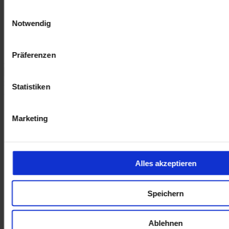
Parks.vo.u.hi.,Rückfk.
Notbremsassistent
Einwilligungsauswahl
Notwendig
autohaus-lensch
Inkl. Mwst.
Präferenzen
Opel Grandland GS 96kW Navi 360 Kamera LED Blendfreies
Statistiken
Fernl. Kurvenlicht Ganzjahresreifen Ind.laden
21.380 €
Marketing
Gebrauchtwagen
Kilometer Anzahl
10.173 km
Erstzulassung
09/2024
Leistung
96 kW / 131 PS
Kraftstoffart
Benzin
Alles akzeptieren
Getriebeart
Schaltgetriebe
PDC v+h,Rückfahrkamera
Speichern
Parklenkassistent
Keyless Entry & Go
Ablehnen
autohaus-lensch