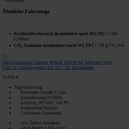
* Pflichtfeld
Ähnliche Fahrzeuge
1
Kraftstoffverbrauch (kombiniert nach WLTP)
:
5.60
l/100km
1
CO
-Emission (kombiniert nach WLTP)
:
128 g CO
/km
2
2
Opel Grandland Ultimate Hybrid 107kW AT Allwetter Navi
FOCAL-Soundsystem LED ACC El. Heckklappe
33.950 €
Tageszulassung
Kilometer Anzahl
12 km
Erstzulassung
05/2026
Leistung
107 kW / 146 PS
Kraftstoffart
Benzin
Getriebeart
Automatik
erw. Fahrer-Assistenz
adapt.Matrix-LED-Licht