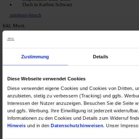
Dach in Karbon Schwarz
autohaus-lensch
Inkl. Mwst.
1
Kraftstoffverbrauch (kombiniert nach WLTP)
:
5.60
l/100km
1
CO
-Emission (kombiniert nach WLTP)
:
128 g CO
/km
2
2
Zustimmung
Details
Opel Grandland Elegance AGR-Ergonomiesitz Fahrer LED
Mehrzonenklima Musikstreaming Ambientebeleuchtung
Diese Webseite verwendet Cookies
18.450 €
Diese verwendet eigene Cookies und Cookies von Dritten, u
Gebrauchtwagen
anzubieten, stetig zu verbessern (Tracking) und ggfs. Werb
Kilometer Anzahl
7.668 km
Interessen der Nutzer anzuzeigen. Besuchen Sie die Seite w
Erstzulassung
05/2023
und ggfs. Werbung. Ihre Einwilligung ist jederzeit widerrufbar
Leistung
96 kW / 131 PS
Kraftstoffart
Benzin
Informationen zu den Cookies und Details zum Widerruf find
Getriebeart
Schaltgetriebe
Hinweis
und in den
Datenschutzhinweisen
. Unser Impress
Parklenkassistent