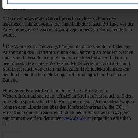
Inkl. Mwst.
* Bei dem angezeigten Streichpreis handelt es sich um den
niedrigsten Fahrzeugpreis, der innerhalb der letzten 30 Tage vor der
Anwendung der Preisermäßigung gegenüber den Kunden erhoben
wurde.
1
Die Werte eines Fahrzeugs hängen nicht nur von der effizienten
Ausnutzung des Kraftstoffs durch das Fahrzeug ab sondern werden
auch vom Fahrverhalten und anderen nichttechnischen Faktoren
beeinflusst. Gewichtete Werte sind Mittelwerte für Kraftstoff- und
Stromverbrauch von extern aufladbaren Hybridelektrofahrzeugen
bei durchschnittlichem Nutzungsprofil und täglichem Laden der
Batterie.
Hinweis zu Kraftstoffverbrauch und CO₂-Emissionen:
Weitere Informationen zum offiziellen Kraftstoffverbrauch und den
offiziellen spezifischen CO₂-Emissionen neuer Personenkraftwagen
können dem „Leitfaden über den Kraftstoffverbrauch, die CO₂-
Emissionen und den Stromverbrauch neuer Personenkraftwagen“
entnommen werden, der unter
www.dat.de
unentgeltlich erhältlich
ist.