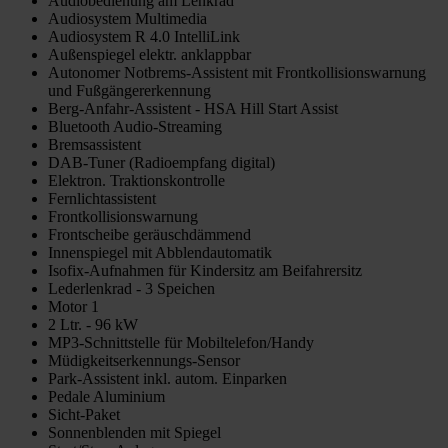
Audiobedienung am Lenkrad
Audiosystem Multimedia
Audiosystem R 4.0 IntelliLink
Außenspiegel elektr. anklappbar
Autonomer Notbrems-Assistent mit Frontkollisionswarnung
und Fußgängererkennung
Berg-Anfahr-Assistent - HSA Hill Start Assist
Bluetooth Audio-Streaming
Bremsassistent
DAB-Tuner (Radioempfang digital)
Elektron. Traktionskontrolle
Fernlichtassistent
Frontkollisionswarnung
Frontscheibe geräuschdämmend
Innenspiegel mit Abblendautomatik
Isofix-Aufnahmen für Kindersitz am Beifahrersitz
Lederlenkrad - 3 Speichen
Motor 1
2 Ltr. - 96 kW
MP3-Schnittstelle für Mobiltelefon/Handy
Müdigkeitserkennungs-Sensor
Park-Assistent inkl. autom. Einparken
Pedale Aluminium
Sicht-Paket
Sonnenblenden mit Spiegel