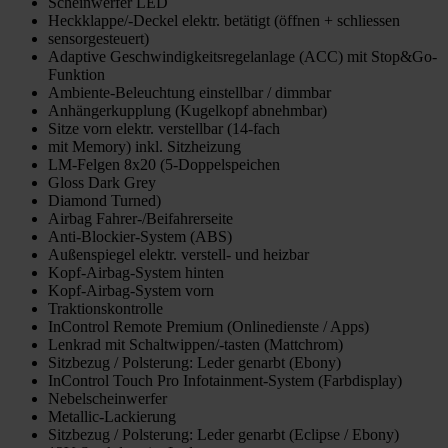
Scheinwerfer LED
Heckklappe/-Deckel elektr. betätigt (öffnen + schliessen
sensorgesteuert)
Adaptive Geschwindigkeitsregelanlage (ACC) mit Stop&Go-
Funktion
Ambiente-Beleuchtung einstellbar / dimmbar
Anhängerkupplung (Kugelkopf abnehmbar)
Sitze vorn elektr. verstellbar (14-fach
mit Memory) inkl. Sitzheizung
LM-Felgen 8x20 (5-Doppelspeichen
Gloss Dark Grey
Diamond Turned)
Airbag Fahrer-/Beifahrerseite
Anti-Blockier-System (ABS)
Außenspiegel elektr. verstell- und heizbar
Kopf-Airbag-System hinten
Kopf-Airbag-System vorn
Traktionskontrolle
InControl Remote Premium (Onlinedienste / Apps)
Lenkrad mit Schaltwippen/-tasten (Mattchrom)
Sitzbezug / Polsterung: Leder genarbt (Ebony)
InControl Touch Pro Infotainment-System (Farbdisplay)
Nebelscheinwerfer
Metallic-Lackierung
Sitzbezug / Polsterung: Leder genarbt (Eclipse / Ebony)