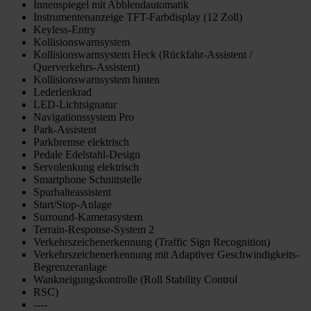
Innenspiegel mit Abblendautomatik
Instrumentenanzeige TFT-Farbdisplay (12 Zoll)
Keyless-Entry
Kollisionswarnsystem
Kollisionswarnsystem Heck (Rückfahr-Assistent /
Querverkehrs-Assistent)
Kollisionswarnsystem hinten
Lederlenkrad
LED-Lichtsignatur
Navigationssystem Pro
Park-Assistent
Parkbremse elektrisch
Pedale Edelstahl-Design
Servolenkung elektrisch
Smartphone Schnittstelle
Spurhalteassistent
Start/Stop-Anlage
Surround-Kamerasystem
Terrain-Response-System 2
Verkehrszeichenerkennung (Traffic Sign Recognition)
Verkehrszeichenerkennung mit Adaptiver Geschwindigkeits-
Begrenzeranlage
Wankneigungskontrolle (Roll Stability Control
RSC)
----