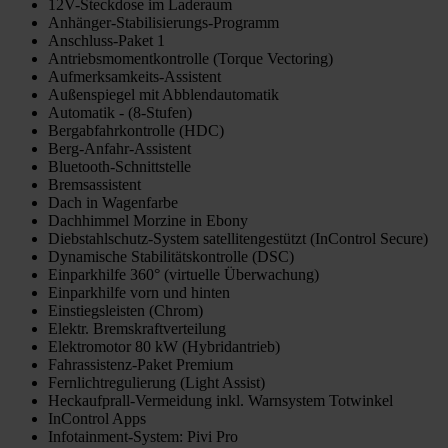
12V-Steckdose im Laderaum
Anhänger-Stabilisierungs-Programm
Anschluss-Paket 1
Antriebsmomentkontrolle (Torque Vectoring)
Aufmerksamkeits-Assistent
Außenspiegel mit Abblendautomatik
Automatik - (8-Stufen)
Bergabfahrkontrolle (HDC)
Berg-Anfahr-Assistent
Bluetooth-Schnittstelle
Bremsassistent
Dach in Wagenfarbe
Dachhimmel Morzine in Ebony
Diebstahlschutz-System satellitengestützt (InControl Secure)
Dynamische Stabilitätskontrolle (DSC)
Einparkhilfe 360° (virtuelle Überwachung)
Einparkhilfe vorn und hinten
Einstiegsleisten (Chrom)
Elektr. Bremskraftverteilung
Elektromotor 80 kW (Hybridantrieb)
Fahrassistenz-Paket Premium
Fernlichtregulierung (Light Assist)
Heckaufprall-Vermeidung inkl. Warnsystem Totwinkel
InControl Apps
Infotainment-System: Pivi Pro