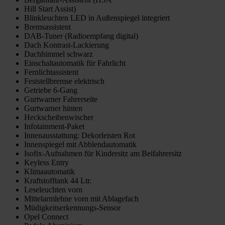
Hill Start Assist)
Blinkleuchten LED in Außenspiegel integriert
Bremsassistent
DAB-Tuner (Radioempfang digital)
Dach Kontrast-Lackierung
Dachhimmel schwarz
Einschaltautomatik für Fahrlicht
Fernlichtassistent
Feststellbremse elektrisch
Getriebe 6-Gang
Gurtwarner Fahrerseite
Gurtwarner hinten
Heckscheibenwischer
Infotainment-Paket
Innenausstattung: Dekorleisten Rot
Innenspiegel mit Abblendautomatik
Isofix-Aufnahmen für Kindersitz am Beifahrersitz
Keyless Entry
Klimaautomatik
Kraftstofftank 44 Ltr.
Leseleuchten vorn
Mittelarmlehne vorn mit Ablagefach
Müdigkeitserkennungs-Sensor
Opel Connect