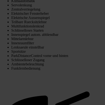
Klimaautomatik
Servolenkung
Zentralverriegelung
Elektrischer Fensterheber
Elektrische Aussenspiegel
Teilbare Ruecksitzlehne
Multifunktionslenkrad
Schlüsselloses Starten
Innenspiegel autom. abblendbar
Mittelarmlehne
Innenraumfilter
Lenksaeule einstellbar
Sportsitze
ParkDistanceControl vorne und hinten
Schlüsselloser Zugang
Ambientebeleuchtung
Funkfernbedienung