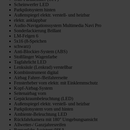
Scheinwerfer LED
Parkpilotsystem hinten
Außenspiegel elektr. verstell- und heizbar
elektr. anklappbar
Audio-Navigationssystem Multimedia Navi Pro
Sonderlackierung Brillant
LM-Felgen 6
5x16 (8-Speichen
schwarz)
Anti-Blockier-System (ABS)
Stoßfänger Wagenfarbe
Tagfahrlicht LED
Lenksäule (Lenkrad) verstellbar
Kombiinstrument digital
Airbag Fahrer-/Beifahrerseite
Fensterheber vorn elektr. mit Einklemmschutz
Kopf-Airbag-System
Seitenairbag vorn
Gepäckraumbeleuchtung (LED)
Außenspiegel elektr. verstell- und heizbar
Parkpilotsystem vorn und hinten
Ambiente-Beleuchtung LED
Rückfahrkamera mit 180° Umgebungsansicht
Allwetter-/ Ganzjahresreifen
Berganfahr-Assistent (HSA