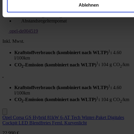
Ablehnen
schickes metallic-Weiß
Lenkradhzg / Sitzhzg
Abstandsregeltempomat
opel-de004519
Inkl. Mwst.
1
Kraftstoffverbrauch (kombiniert nach WLTP)
:
4.60
l/100km
1
CO
-Emission (kombiniert nach WLTP)
:
104 g CO
/km
2
2
1
Kraftstoffverbrauch (kombiniert nach WLTP)
:
4.60
l/100km
1
CO
-Emission (kombiniert nach WLTP)
:
104 g CO
/km
2
2
Opel Corsa GS Hybrid 81kW 6-AT Tech Winter-Paket Digitales
Cockpit LED Blendfreies Fernl. Kurvenlicht
22.990 €