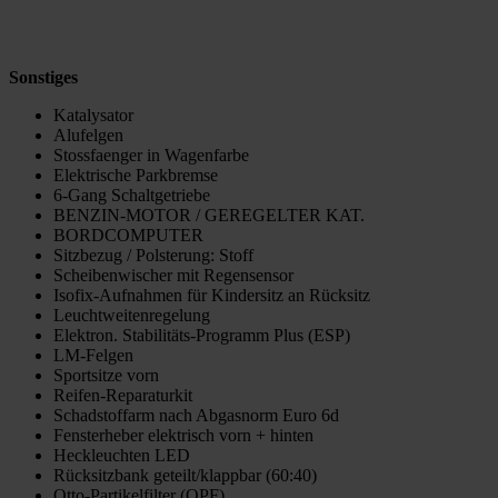
Sonstiges
Katalysator
Alufelgen
Stossfaenger in Wagenfarbe
Elektrische Parkbremse
6-Gang Schaltgetriebe
BENZIN-MOTOR / GEREGELTER KAT.
BORDCOMPUTER
Sitzbezug / Polsterung: Stoff
Scheibenwischer mit Regensensor
Isofix-Aufnahmen für Kindersitz an Rücksitz
Leuchtweitenregelung
Elektron. Stabilitäts-Programm Plus (ESP)
LM-Felgen
Sportsitze vorn
Reifen-Reparaturkit
Schadstoffarm nach Abgasnorm Euro 6d
Fensterheber elektrisch vorn + hinten
Heckleuchten LED
Rücksitzbank geteilt/klappbar (60:40)
Otto-Partikelfilter (OPF)