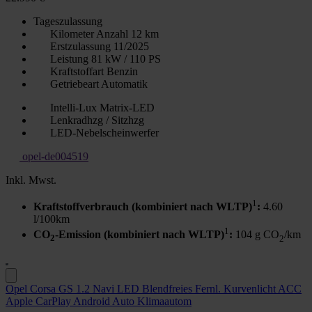
Tageszulassung
Kilometer Anzahl
12 km
Erstzulassung
11/2025
Leistung
81 kW / 110 PS
Kraftstoffart
Benzin
Getriebeart
Automatik
Intelli-Lux Matrix-LED
Lenkradhzg / Sitzhzg
LED-Nebelscheinwerfer
opel-de004519
Inkl. Mwst.
1
Kraftstoffverbrauch (kombiniert nach WLTP)
:
4.60
l/100km
1
CO
-Emission (kombiniert nach WLTP)
:
104 g CO
/km
2
2
Opel Corsa GS 1.2 Navi LED Blendfreies Fernl. Kurvenlicht ACC
Apple CarPlay Android Auto Klimaautom