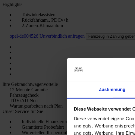
Highlights
Totwinkelassistent
Rückfahrkam., PDCv+h
2-Zonen-Klimaautom
opel-de004526
Unverbindlich anfragen
Fahrzeug in Zahlung gebe
Ihre Gebrauchtwagenvorteile
Zustimmung
12 Monate Garantie
Fahrzeugcheck
TÜV/AU Neu
Wartungsarbeiten nach Plan
Diese Webseite verwendet 
Unser Service für Sie
Diese verwendet eigene Cooki
Individuelle Finanzierungs- und Leasingangebote
und ggfs. Werbung entsprech
Garantierte Probefahrt
Wir erstellen Ihr persönliches Kfz-Versicherungs-Angebot
und ggfs. Werbung. Ihre Einwi