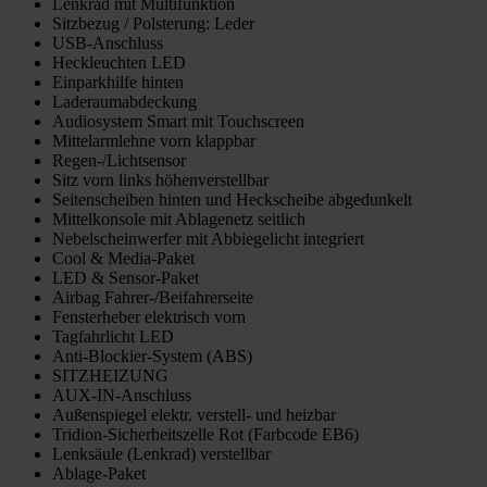
Lenkrad mit Multifunktion
Sitzbezug / Polsterung: Leder
USB-Anschluss
Heckleuchten LED
Einparkhilfe hinten
Laderaumabdeckung
Audiosystem Smart mit Touchscreen
Mittelarmlehne vorn klappbar
Regen-/Lichtsensor
Sitz vorn links höhenverstellbar
Seitenscheiben hinten und Heckscheibe abgedunkelt
Mittelkonsole mit Ablagenetz seitlich
Nebelscheinwerfer mit Abbiegelicht integriert
Cool & Media-Paket
LED & Sensor-Paket
Airbag Fahrer-/Beifahrerseite
Fensterheber elektrisch vorn
Tagfahrlicht LED
Anti-Blockier-System (ABS)
SITZHEIZUNG
AUX-IN-Anschluss
Außenspiegel elektr. verstell- und heizbar
Tridion-Sicherheitszelle Rot (Farbcode EB6)
Lenksäule (Lenkrad) verstellbar
Ablage-Paket