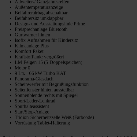
Allwetter-/ Ganzjahresreifen
Außentemperaturanzeige
Beifahrerairbag abschaltbar
Beifahrersitz umklappbar
Design- und Ausstattungslinie Prime
Freisprechanlage Bluetooth
Gurtwarner hinten
Isofix-Aufnahmen für Kindersitz
Klimaanlage Plus
Komfort-Paket
Kraftstofftank: vergrößert
LM-Felgen 15 (5-Doppelspeichen)
Motor 0
9 Ltr. - 66 kW Turbo KAT
Panorama-Glasdach
Scheinwerfer mit Begrüßungsfunktion
Seitenfenster hinten ausstellbar
Sonnenblende rechts mit Spiegel
Sport/Leder-Lenkrad
Spurhalteassistent
Start/Stop-Anlage
Tridion-Sicherheitszelle Weiß (Farbcode)
Vorrüstung Tablet-Halterung