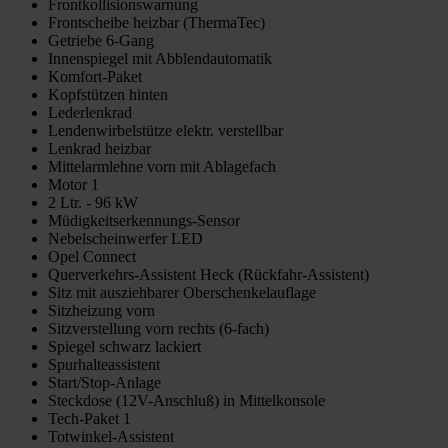
Frontkollisionswarnung
Frontscheibe heizbar (ThermaTec)
Getriebe 6-Gang
Innenspiegel mit Abblendautomatik
Komfort-Paket
Kopfstützen hinten
Lederlenkrad
Lendenwirbelstütze elektr. verstellbar
Lenkrad heizbar
Mittelarmlehne vorn mit Ablagefach
Motor 1
2 Ltr. - 96 kW
Müdigkeitserkennungs-Sensor
Nebelscheinwerfer LED
Opel Connect
Querverkehrs-Assistent Heck (Rückfahr-Assistent)
Sitz mit ausziehbarer Oberschenkelauflage
Sitzheizung vorn
Sitzverstellung vorn rechts (6-fach)
Spiegel schwarz lackiert
Spurhalteassistent
Start/Stop-Anlage
Steckdose (12V-Anschluß) in Mittelkonsole
Tech-Paket 1
Totwinkel-Assistent