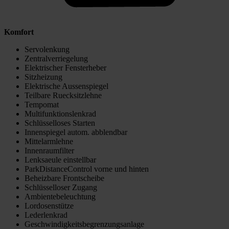
Komfort
Servolenkung
Zentralverriegelung
Elektrischer Fensterheber
Sitzheizung
Elektrische Aussenspiegel
Teilbare Ruecksitzlehne
Tempomat
Multifunktionslenkrad
Schlüsselloses Starten
Innenspiegel autom. abblendbar
Mittelarmlehne
Innenraumfilter
Lenksaeule einstellbar
ParkDistanceControl vorne und hinten
Beheizbare Frontscheibe
Schlüsselloser Zugang
Ambientebeleuchtung
Lordosenstütze
Lederlenkrad
Geschwindigkeitsbegrenzungsanlage