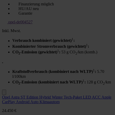
Finanzierung möglich
HU/AU neu
Garantie
opel-de004527
Inkl. Mwst.
1
Verbrauch kombiniert (gewichtet)
:
1
Kombinierter Stromverbrauch (gewichtet)
:
1
CO
-Emission (gewichtet)
:
53 g CO
/km (komb.)
2
2
1
Kraftstoffverbrauch (kombiniert nach WLTP)
:
5.70
l/100km
1
CO
-Emission (kombiniert nach WLTP)
:
128 g CO
/km
2
2
Opel Astra ST Edition Hybrid Winter Tech-Paket LED ACC Apple
CarPlay Android Auto Klimaautom
24.450 €