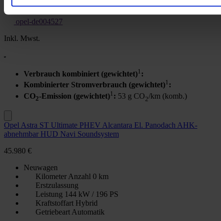
Garantie
opel-de004527
Inkl. Mwst.
1
Verbrauch kombiniert (gewichtet)
:
1
Kombinierter Stromverbrauch (gewichtet)
:
1
CO
-Emission (gewichtet)
:
53 g CO
/km (komb.)
2
2
Opel Astra ST Ultimate PHEV Alcantara El. Panodach AHK-
abnehmbar HUD Navi Soundsystem
45.980 €
Neuwagen
Kilometer Anzahl
0 km
Erstzulassung
Leistung
144 kW / 196 PS
Kraftstoffart
Hybrid
Getriebeart
Automatik