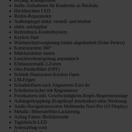
6-Gang Schaltgetriebe
Isofix-Aufnahmen für Kindersitz an Rücksitz
Heckleuchten LED
Reifen-Reparaturkit
Außenspiegel elektr. verstell- und heizbar
elektr. anklappbar
Reifendruck-Kontrollsystem
Keyless Start
Wärmeschutzverglasung hinten abgedunkelt (Solar-Protect)
Kamerasystem 360°
Mittelarmlehne hinten
Leuchtweitenregelung automatisch
Klimaautomatik 2-Zonen
Otto-Partikelfilter (OPF)
Schließ-/Startsystem Keyless Open
LM-Felgen
Schadstoffarm nach Abgasnorm Euro 6e
Scheibenwischer mit Regensensor
Frontkamera inkl. Geschwindigkeits-Regel-/Begrenzeranlage
Anhängerkupplung (Kugelkopf abnehmbar) ohne Werkzeug
Audio-Navigationssystem Multimedia Navi Pro (10 Display)
Metallic-/Mineraleffekt-Lackierung
Airbag Fahrer-/Beifahrerseite
Tagfahrlicht LED
Seitenairbag vorn