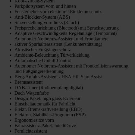
Kopf-Airbag-System
Parkpilotsystem vorn und hinten
Fensterheber vorn elektr. mit Einklemmschutz
Anti-Blockier-System (ABS)
Sitzverstellung vorn links (8-fach)
Freisprecheinrichtung (Bluetooth) mit Sprachsteuerung
Adaptive Geschwindigkeits-Regelanlage (Tempomat)
Autonomer Notbrems-Assistent und Frontkamera
aktiver Spurhalteassistent (Lenkunterstützung)
Akustischer Fußgängerschutz
Ambiente-Beleuchtung Türverkleidung
Automatische Umluft-Control
Autonomer Notbrems-Assistent mit Frontkollisionswarnung
und Fußgängererkennung
Berg-Anfahr-Assistent - HSA Hill Start Assist
Bremsassistent
DAB-Tuner (Radioempfang digital)
Dach Wagenfarbe
Design-Paket: high gloss Exterieur
Einschaltautomatik für Fahrlicht
Elektr. Bremskraftverteilung (EBD)
Elektron. Stabilitäts-Programm (ESP)
Ergonomiesitze vorn
Fahrassistenz-Paket: IntelliDrive
Fernlichtassistent