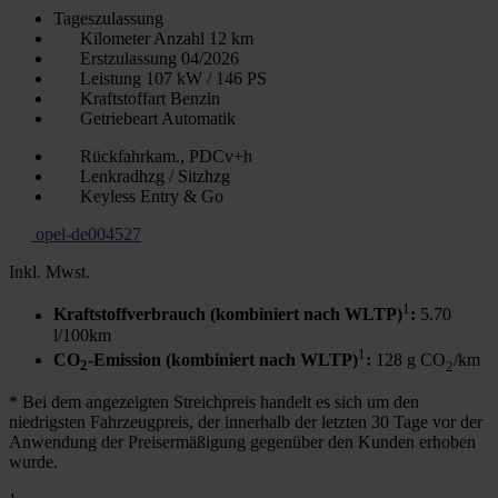
Tageszulassung
Kilometer Anzahl
12 km
Erstzulassung
04/2026
Leistung
107 kW / 146 PS
Kraftstoffart
Benzin
Getriebeart
Automatik
Rückfahrkam., PDCv+h
Lenkradhzg / Sitzhzg
Keyless Entry & Go
opel-de004527
Inkl. Mwst.
1
Kraftstoffverbrauch (kombiniert nach WLTP)
:
5.70
l/100km
1
CO
-Emission (kombiniert nach WLTP)
:
128 g CO
/km
2
2
* Bei dem angezeigten Streichpreis handelt es sich um den
niedrigsten Fahrzeugpreis, der innerhalb der letzten 30 Tage vor der
Anwendung der Preisermäßigung gegenüber den Kunden erhoben
wurde.