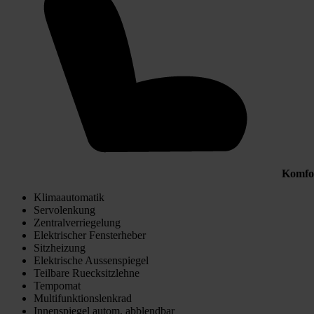
Komfo
Klimaautomatik
Servolenkung
Zentralverriegelung
Elektrischer Fensterheber
Sitzheizung
Elektrische Aussenspiegel
Teilbare Ruecksitzlehne
Tempomat
Multifunktionslenkrad
Innenspiegel autom. abblendbar