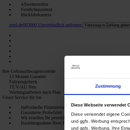
Allwetterreifen
Fernlichtassistent
Rückfahrkamera
opel-de003000
Unverbindlich anfragen
Fahrzeug in Zahlung gebe
Ihre Gebrauchtwagenvorteile
12 Monate Garantie
Fahrzeugcheck
Zustimmung
TÜV/AU Neu
Wartungsarbeiten nach Plan
Unser Service für Sie
Diese Webseite verwendet 
Individuelle Finanzierungs- und Leasingangebote
Garantierte Probefahrt
Diese verwendet eigene Cooki
Wir erstellen Ihr persönliches Kfz-Versicherungs-Angebot
und ggfs. Werbung entsprech
Inzahlungnahme Ihres Fahrzeugs
und ggfs. Werbung. Ihre Einwi